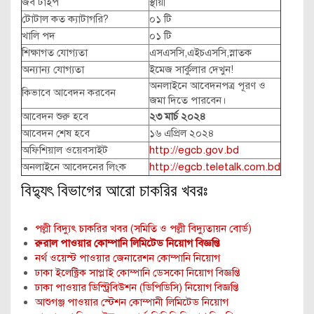
জব টাইপ
স্থায়ী
টোটাল কত ক্যাটাগরি?
০১ টি
খালি পদ
০১ টি
শিক্ষাগত যোগ্যতা
এসএসসি,এইচএসসি,স্নাতক
অন্যান্য যোগ্যতা
ইমেজ সার্কুলার দেখুন!
অনলাইনে আবেদনপত্র পূরণ ও
কিভাবে আবেদন করবেন
জমা দিতে পারবেন।
আবেদন শুরু হবে
২৩ মার্চ ২০২৪
আবেদন শেষ হবে
১৬ এপ্রিল ২০২৪
অফিশিয়াল ওয়েবসাইট
http://egcb.gov.bd
অনলাইনে আবেদনের লিংক
http://egcb.teletalk.com.bd
বিদ্যুৎ বিভাগের আরো চাকরির খবরঃ
পল্লী বিদ্যুৎ চাকরির খবর (সমিতি ও পল্লী বিদ্যুতায়ন বোর্ড)
রুরাল পাওয়ার কোম্পানি লিমিটেড নিয়োগ বিজ্ঞপ্তি
নর্থ ওয়েস্ট পাওয়ার জেনারেশন কোম্পানি নিয়োগ
ঢাকা ইলেক্ট্রিক সাপ্লাই কোম্পানি ডেসকো নিয়োগ বিজ্ঞপ্তি
ঢাকা পাওয়ার ডিস্ট্রিবিউশন (ডিপিডিসি) নিয়োগ বিজ্ঞপ্তি
আশুগঞ্জ পাওয়ার স্টেশন কোম্পানী লিমিটেড নিয়োগ