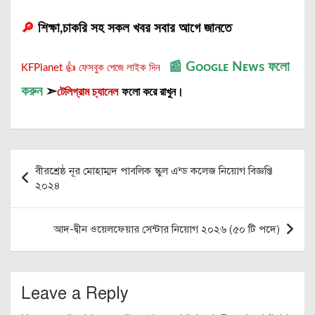
🔎
শিক্ষা,চাকরি সহ সকল খবর সবার আগে জানতে
📰
Gᴏᴏɢʟᴇ Nᴇᴡs
ফলো
KFPlanet 👍 ফেসবুক পেজে লাইক দিন
করুন
➣
টেলিগ্রাম চ্যানেল
ফলো করে রাখুন।
Post
বীরশ্রেষ্ঠ নূর মোহাম্মদ পাবলিক স্কুল এন্ড কলেজ নিয়োগ বিজ্ঞপ্তি
navigation
২০২৪
আদ-দ্বীন ওয়েলফেয়ার সেন্টার নিয়োগ ২০২৬ (৫০ টি পদে)
Leave a Reply