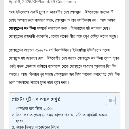
April 9, 2026
KFPlanet
39 Comments
মধ্য ইউরোপের একটি সুন্দর ও আকর্ষণীয় দেশ পোল্যান্ড। ইউরোপের প্রতেক টি
দেশই অপরূপ রুপে সাজানো থাকে, পোল্যান্ড ও তার ব্যাতিক্রম নয়। আজ আমরা
পোল্যান্ডের জব ভিসা
সম্পর্কে আলোচনা করব। ইউরোপের ষষ্ঠ জনবহুল দেশ।
পোল্যান্ডের রাজধানী ওয়ারশ’র ,এদেশে অনেক শীত পড়ে তবুও দেশ্তি অনেক সবুজ।
পোল্যান্ডের আয়তন ৩১২৬৭৯ বর্গ কিলোমিটার। ইউরোপীয় ইউনিয়নের মধ্যে
পোল্যান্ড ষষ্ঠ জনবহুল দেশ। ইউরোপীয় দেশ গুলোর পোল্যান্ডে জব ভিসা তুলনা মূলক
একটু সহজ ,সেজন্য বর্তমানে বাংলাদেশ থেকে পোল্যান্ডে যাওয়ার প্রবণতা দিন দিন
বাড়ছে। আজ কিভাবে খুব সহজে পোল্যান্ডের জব ভিসা আবেদন করতে হয় সেই দিক
গুলো আপনাদের সামনে সুন্দর ভাবে তুলে ধরব।
পোস্টের সূচী এক পলকে দেখুন!
পোল্যান্ড জব ভিসা ২০২৬
ভিসা করতে গেলে যে সমস্ত কাগজ পত্র অ্যাম্বাসিতে সাবমিট করতে
হবেঃ
ওয়াক ভিসার আবেদনের নিয়ম