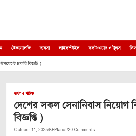
ম
টেকনোলজি
ব্যবসা
লাইফস্টাইল
সফটওয়্যার ও টুলস
ভিস
নমেন্টে চাকরি বিজ্ঞপ্তি )
তথ্য ও গাইড
দেশের সকল সেনানিবাস নিয়োগ বিজ্ঞ
বিজ্ঞপ্তি )
October 11, 2025
KFPlanet
20 Comments