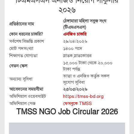
টিএমএসএস এনজিও নিয়োগ সার্কুলার
২০২৬
ঠেঙ্গামারা মহিলা সবুজ সংঘ
প্রতিষ্ঠানের নাম
(টিএমএসএস)
কোন ধরনের চাকরি?
এনজিও চাকরি
সর্বশেষ বিজ্ঞপ্তি প্রকাশ
২৯/০৪/২০২৬
মোট পদসংখ্যা
১৪০০ পদে
শিক্ষাগত যোগ্যতা
স্নাতক,স্নাতকোত্তর
১৫,০০০ টাকা থেকে ২০,০০০
বেতন স্কেল
টাকা পর্যন্ত
ভাতা ও এনজিও কর্তৃক সকল
অন্যান্য সুবিধা
সুযোগ সুবিধা
আবেদনের সময়সীমা
২৫/০৫/২০২৬
অফিশিয়াল ওয়েবসাইট
https://tmss-bd.org
অফিশিয়াল পেজ
ফেসবুকে TMSS
TMSS NGO
Job Circular 2026