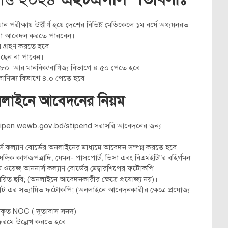
পরীক্ষায় উত্তীর্ণ হয়ে দেশের বিভিন্ন মেডিকেলে ১ম বর্ষে অধ্যয়নরত
র্থীরা আবেদন করতে পারবেন।
িপ গ্রহণ করতে হবে।
য়েছেন ৰা পাবেন।
 ৪.৮০ আর মানবিক/বাণিজ্য বিভাগে ৪.৫০ পেতে হবে।
ক/বাণিজ্য বিভাগে ৪.০ পেতে হবে।
তির অনলাইনে আবেদনের নিয়ম
tipen.wewb.gov.bd/stipend সরাসরি আবেদনের জন্য
্নার্স কল্যাণ বোর্ডের অনলাইনের মাধ্যমে আবেদন সম্পন্ন করতে হবে।
ুষঙ্গিক কাগজপত্রাদি, যেমন- পাসপোর্ট, ভিসা এবং বিএমইটি”র বহির্গমন
 ওয়েজ আননার্স কল্যাণ বোর্ডের মেম্বারশিপের ফটোকপি।
্যায়িত ছবি; (অনলাইনে আবেদনকারীর ক্ষেত্রে প্রযোজ্য নয়)।
র্কশীট এর সত্যায়িত ফটোকপি; (অনলাইনে আবেদনকারীর ক্ষেত্রে প্রযোজ্য
ইস্যুকৃত NOC ( দূতাবাস সনদ)
ই ফরমে উল্লেখ করতে হবে।