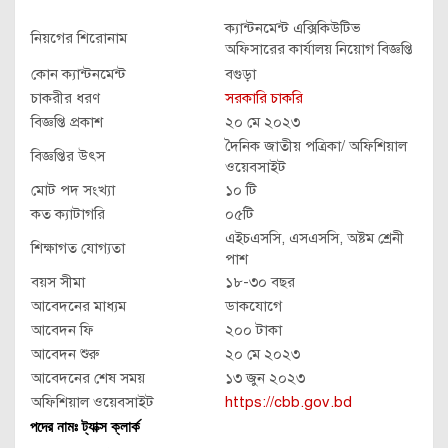
ক্যান্টনমেন্ট এক্সিকিউটিভ
নিয়গের শিরোনাম
অফিসারের কার্যালয় নিয়োগ বিজ্ঞপ্তি
কোন ক্যান্টনমেন্ট
বগুড়া
চাকরীর ধরণ
সরকারি চাকরি
বিজ্ঞপ্তি প্রকাশ
২০ মে ২০২৩
দৈনিক জাতীয় পত্রিকা/ অফিশিয়াল
বিজ্ঞপ্তির উৎস
ওয়েবসাইট
মোট পদ সংখ্যা
১০ টি
কত ক্যাটাগরি
০৫টি
এইচএসসি, এসএসসি, অষ্টম শ্রেনী
শিক্ষাগত যোগ্যতা
পাশ
বয়স সীমা
১৮-৩০ বছর
আবেদনের মাধ্যম
ডাকযোগে
আবেদন ফি
২০০ টাকা
আবেদন শুরু
২০ মে ২০২৩
আবেদনের শেষ সময়
১৩ জুন ২০২৩
অফিশিয়াল ওয়েবসাইট
https://cbb.gov.bd
পদের নামঃ ট্যাক্স ক্লার্ক