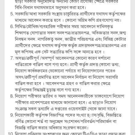
ছাড়া সরকার অনুমোদিত অন্যান্য কোটা প্রযোজ্য ম্ষেত্রে সরকারি
বিধি-বিধান যথাযথভাবে অনুসরণ করা হবে।
সরকারি/আধা সরকারি সংস্থায় চাকুরিরত প্রার্থীদের যথাযথ কর্তৃপক্ষের
মাধ্যমে আবেদন করতে হবে । কোনো অগ্রিম কগি গ্রহণযোগ্য নয়।
লিখিত/মৌখিক/ব্যবহারিক পরীক্ষার সময় আবেদনে দাখিলকৃত
শিক্ষাগত যোগাতার সকল সনদপত্র/প্রতায়নপত্র, অভিজ্ঞতার সনদ,জন্ম
নিবন্ধন সনদ. নাগরিকত্ব সনদ, জাতীয় পরিচয়পত্র এবং বিভিন্ন কোটার
প্রার্থীদের ক্ষেত্রে যথাযথ কর্তৃপক্ষ কর্তৃক প্রদত্তসনদপত্র/প্রত্যরনপত্র এর
মূল কপিসহ এক সেট সত্যারিত কপি সঙ্গে আনতে হবে ।
অসত্য/ত্রুটিপূর্ণ /অসম্পূর্ণ আবেদনপত্র কোনো কারণ দর্শানো
বাতিরেকে বাতিল বলে গণ্য হবে। প্রার্থী কর্তৃক প্রদত্ত কোনো তথ্য,
নিয়োগ কার্ধকরুমের যেকোনো পর্যায়ে বা নিয়োগদানের পরেও
অসৎ/ত্রুটিপূর্ণ প্রমাণিত হলে আবেদন নির্বাচন বা নিয়োগ সরাসরি
বাতিল করা হবে । আবেদনপত্র গ্রহণ ও বাতিল করার ক্ষেত্রে
কর্তৃপক্ষের সিদ্ধান্তই চুড়ান্ত বলে গণ্য হবে।
নিয়োগ পরীক্ষার তারিখ ও সময আনেদনকারীকে ডাকযোগে নিয়োগ
পরীক্ষার প্রবেশপত্রের মাধ্যমে জানানো হবে। এ ছাড়াও নিয়োগ
সংক্রান্ত সকল তথ্যাদি এ দপ্তরের ওয়েবসাইট থেকে জানা যাবে।
নিয়োগকারী কর্তৃপক্ষ বিজ্ঞাপিত্র পদের সংখ্যা হ্াস/বৃদ্ধি, বিজ্ঞপ্তিতে
বর্ণিত কোনো শর্ত বা অনুচ্ছেদ সংশোধন/পরিবর্তন/পরিমার্জন বা
বিজ্ঞপ্তি বাতিল করার অধিকার সংরক্ষণ করেন।
নিয়োগ প্রক্রিয়ায় অংশগ্ৰণের জন্য কোনো টিএ/ডিএ ভাতা প্রদান করা