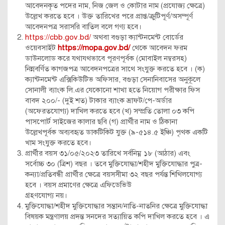
আবেদনকৃত পদের নাম, নিজ জেল ও কোটার নাম (প্রযোজ্য ক্ষেত্রে)
উল্লেখ করতে হবে । উক্ত তারিখের পরে প্রাপ্ত/ক্রুটিপূর্ণ/অসম্পূর্ণ
আবেদনপত্র সরাসরি বাতিল বলে গণ্য হবে।
https://cbb.gov.bd/
অথবা বগুড়া ক্যান্টনমেন্ট বোর্ডের
ওয়েবসাইট
https://mopa.gov.bd/
থেকে আবেদন ফরম
ডাউনলোড করে যথাযথভাবে পূরণপূর্বক (মোবাইল নম্বরসহ)
নিন্নবর্ণিত কাগজপত্র আবেদনপত্রের সাথে সংযুক্ত করতে হবে । (ক)
ক্যান্টনমেন্ট এক্সিকিউটিভ অফিসার, বগুড়া সেনানিবাসের অনুকূলে
সোনালী ব্যাংক লি.এর যেকোনো শাখা হতে নিয়োগ পরীক্ষার ফিস
বাবদ ২০০/- (দুই শত) টাকার ব্যাংক ভ্রাফট/পে-অর্ডার
(অফেরতযোগ্য) দাখিল করতে হবে (খ) সম্প্রতি তোলা ০৩ কপি
পাসপোর্ট সাইজের কালার ছবি (গ) প্রার্থীর নাম ও ঠিকানা
উল্লেখপূর্বক অব্যবহৃত ডাকটিকিট যুক্ত (৯-৫১৪.৫ ইঞ্চি) পৃথক একটি
খাম সংযুক্ত করতে হবে।
প্রার্থীর বয়স ৩১/০৫/২০২৩ তারিখে সর্বনিম্ন ১৮ (আঠার) এবং
সর্বোচ্চ ৩০ (ত্রিশ) বছর । তবে মুক্তিযোদ্ধা/শহীদ মুক্তিযোদ্ধার পুত্র-
কন্যা/প্রতিবন্ধী প্রার্থীর ক্ষেত্রে বয়সসীমা ৩২ বছর পর্যন্ত শিথিলযোগ্য
হবে । বয়স প্রমাণের ক্ষেত্রে এফিডেভিউ
গ্রহণযোগ্য নয়।
মুক্তিযোদ্ধা/শহীদ মুক্তিযোদ্ধার সম্তান/নাতি-নাতনির ক্ষেত্রে মুক্তিযোদ্ধা
বিষয়ক মন্ত্রণালয় প্রদন্ত সনদের সত্যায়িত কপি দাখিল করতে হবে । এ