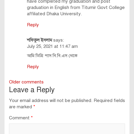
have completed my graduation and post
graduation in English from Titumir Govt College
affiliated Dhaka University.
Reply
শফিকুল ইসলাম
says:
July 25, 2021 at 11:47 am
আমি ডিগ্রি পাস বি.বি.এস থেকে
Reply
Comments
Older comments
Leave a Reply
navigation
Your email address will not be published.
Required fields
are marked
*
Comment
*