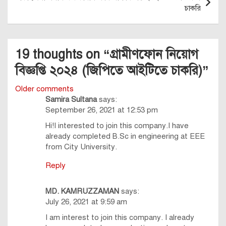
চাকরি
19 thoughts on “
গ্রামীণফোন নিয়োগ
বিজ্ঞপ্তি ২০২৪ (জিপিতে আইটিতে চাকরি)
”
Comments
Older comments
Samira Sultana
says:
navigation
September 26, 2021 at 12:53 pm
Hi!I interested to join this company.I have
already completed B.Sc in engineering at EEE
from City University.
Reply
MD. KAMRUZZAMAN
says:
July 26, 2021 at 9:59 am
I am interest to join this company. I already