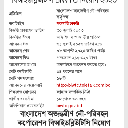
বিআইডব্লিউটিসি BIWTC নিয়োগ ২০২৩
বাংলাদেশ অভ্যন্তরীণ নৌ-পরিবহন
প্রতিষ্ঠান
কর্তৃপক্ষ
জব টাইপ
সরকারি চাকরি
বিজ্ঞপ্তি প্রকাশের তারিখ
৩০ জুলাই ২০২৩
বিজ্ঞপ্তির উৎস
অফিশিয়াল ও জাতীয় পত্রিকা
আবেদন শুরু
৩১ জুলাই ২০২৩ তারিখ হতে
আবেদন শেষ
০৮ আগস্ট ২০২৩ তারিখ পর্যন্ত
আবেদন ফিঃ
পদভেদে ২১৫,৩২০ টাকা
আবেদনের মাধ্যম
অনলাইনে আবেদন করতে হবে।
মোট ক্যাটাগরি
০৪ ধরনের পদে
মোট পদসংখ্যাঃ
১৬ টি
আবেদনের অয়েবসাই
http://biwtc.teletalk.com.bd
শিক্ষাগত যোগ্যতা
জাহাজ সম্পর্কিত ডিগ্রি
প্রার্থীর বয়সসীমা
১৮ থেকে ৩০ বছর
অফিশিয়াল ওয়েবসাইট
biwtc.gov.bd
বাংলাদেশ অভ্যন্তরীণ নৌ-পরিবহন
কর্পোরেশন বিআইডব্লিউটিসি নিয়োগ