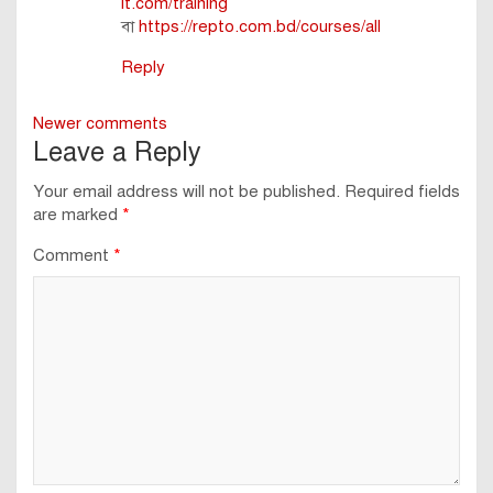
it.com/training
বা
https://repto.com.bd/courses/all
Reply
Comments
Newer comments
Leave a Reply
navigation
Your email address will not be published.
Required fields
are marked
*
Comment
*