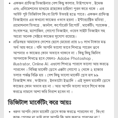
একজন গ্রাফিক্স ডিজাইনার বেশ কিছু কালার, টাইপফেস , ইমেজ
এবং এনিমেশনের মাধ্যমে গ্রাহকের চাহিদা পুরন করে থকে । এর
আউট পুট ডিজিটাল কিংবা প্রিন্ট উভয়ই হতে পারে। একজন গ্রাফিক্স
ডিজাইনার এর কখনো কাজের ওভাব হয়না । ইন্টার‌্যাক্টিভ মডিয়া ,
প্রমোশনাল ডিসপ্লে , জার্নাল, কর্পোরেট রিপোর্ট , মার্কেটিং প্যাকেজ ,
সংবাদপত্র, ম্যাগাজিন, লোগো ডিজাইন, ওয়েব সাইট ডিজাইন সহ
আরো অনেক সেক্টরে কাজের সুযোগ রয়েছে।
প্রতিবছর আমাদের দেশের ছেলে মেয়েরা প্রায় ৮০ লাখ টাকার মত
অর্থ আয় করে । যদি আপনি ভালো ভাবে শিখতে পারেন তবে
আপনার ও কাজের কোন অভাবে থাকবে না । কিছু কিছু জিনিস
আপনাকে শিখতে হবে যেমনঃ- Adobe Photoshop ,
illustrator, Online AI. এগুলো শিখতে পারলে ভালো আয় করতে
পারবেন । বিভিন্ন মার্কেট প্লেসে এক্কটা লোগো ২ থেকে ২ হাজার
ডলার পর্জন্ত বিক্রি হয় । বেশ কিছু ভালো মার্কেট প্লেস হল ৯৯
ডিজাইন্স.কম , ফাইভার , ইনভাটো ইত্যাদি । এই সুকল মার্কেট প্লেসে
কাজের কোন অভাব হয় না । আর আপনি ভালো ভাবে শিখে কাজ
করতে নামলে আশা করি নিরাশ হবেন না ।
ডিজিটাল মার্কেটিং করে আয়ঃ
ধরুন আপনি কোন মার্কেট প্লেসে কাজ করতে পারলেন না , কিংবা
কাজ পেলেন না তাই বলে আপনি কি আয় করতে পারবেন না !