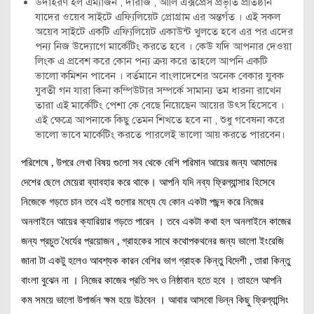
উদাহরণ হল এম্যাজন , দারাজ , আলি এক্সপ্রেস প্রভৃতি প্রতিষ্ঠান
যাদের ওয়েব সাইটে এফ্যিলিয়েট প্রোগ্রাম এর অন্তর্গত । এই সকল
অয়েব সাইটে একটি এফ্যিলিয়েট একাউন্ট খুলতে হবে এর পর এদের
পন্য নিজ উদ্যোগে মার্কেটিং করতে হবে । কেউ যদি আপনার দেওয়া
লিংক এ প্রবেশ করে কোন পন্য ক্রয় করে তাহলে আপনি একটি
ভালো কমিশন পাবেন । বর্তমানে বাংলাদেশের অনেক বেকার যুবক
যুবতী গন যারা কিনা কম্পিউটার সম্পর্কে সামান্য তম ধারনা রাখেন
তারা এই মার্কেটিং পেশা কে বেছে নিয়েছেন আয়ের উৎস হিসেবে ।
এই ক্ষেত্রে আপনাকে কিছু তেমন শিখতে হবে না , শুধু গবেষনা করে
ভালো ভাবে মার্কেটিং করতে পারলেই ভালো আয় করতে পারবেন।
পরিশেষে , উপরে লেখা বিষয় গুলো সব থেকে বেশি পরিমান আয়ের জন্য আমাদের
দেশের ছেলে মেয়েরা ব্যাবহার করে থাকে। আপনি যদি নব্য ফ্রিল্যান্সার হিসেবে
নিজেকে গড়তে চান তবে এই গুলোর মধ্যে যে কোন একটা পছন্দ করে নিজের
অনলাইনে আয়ের ক্যারিয়ার গড়তে পারেন । তবে একটা কথা হল অনলাইনে কাজের
জন্য প্রচুত ধৈর্যের প্রয়োজন , গ্রাহকের সাথে কথোপকথনের জন্য ভালো ইংরেজি
জানা টা একটু হলেও আবশ্যক কারন বেশির ভাগ গ্রাহক কিন্তু বিদেশী , তারা কিন্তু
বাংলা বুঝেন না । নিজের কাজের প্রতি সৎ ও নিষ্ঠাবান হতে হবে । তাহলে আপনি
কম সময়ে ভালো উপার্জন ক্ষম হয়ে উঠবেন । আবার আসবো ভিন্ন কিছু ফ্রিল্যান্সিং