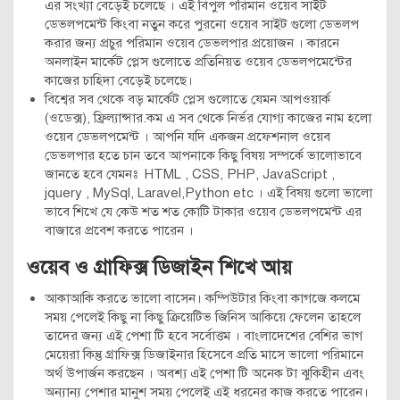
এর সংখ্যা বেড়েই চলেছে । এই বিপুল পরিমান ওয়েব সাইট
ডেভলপমেন্ট কিংবা নতুন করে পুরনো ওয়েব সাইট গুলো ডেভলপ
করার জন্য প্রচুর পরিমান ওয়েব ডেভলপার প্রয়োজন । কারনে
অনলাইন মার্কেট প্লেস গুলোতে প্রতিনিয়ত ওয়েব ডেভলপমেন্টের
কাজের চাহিদা বেড়েই চলেছে।
বিশ্বের সব থেকে বড় মার্কেট প্লেস গুলোতে যেমন আপওয়ার্ক
(ওডেক্স), ফ্রিল্যান্সার.কম এ সব থেকে নির্ভর যোগ্য কাজের নাম হলো
ওয়েব ডেভলপমেন্ট । আপনি যদি একজন প্রফেশনাল ওয়েব
ডেভলপার হতে চান তবে আপনাকে কিছু বিষয় সম্পর্কে ভালোভাবে
জানতে হবে যেমনঃ HTML , CSS, PHP, JavaScript ,
jquery , MySql, Laravel,Python etc । এই বিষয় গুলো ভালো
ভাবে শিখে যে কেউ শত শত কোটি টাকার ওয়েব ডেভলপমেন্ট এর
বাজারে প্রবেশ করতে পারেন ।
ওয়েব ও গ্রাফিক্স ডিজাইন শিখে আয়
আকাআকি করতে ভালো বাসেন। কম্পিউটার কিংবা কাগজে কলমে
সময় পেলেই কিছু না কিছু ক্রিয়েটিভ জিনিস আকিয়ে ফেলেন তাহলে
তাদের জন্য এই পেশা টি হবে সর্বোত্তম । বাংলাদেশের বেশির ভাগ
মেয়েরা কিন্তু গ্রাফিক্স ডিজাইনার হিসেবে প্রতি মাসে ভালো পরিমানে
অর্থ উপার্জন করছেন । অবশ্য এই পেশা টি অনেক টা ঝুকিহীন এবং
অন্যান্য পেশার মানুশ সময় পেলেই এই ধরনের কাজ করতে পারেন।