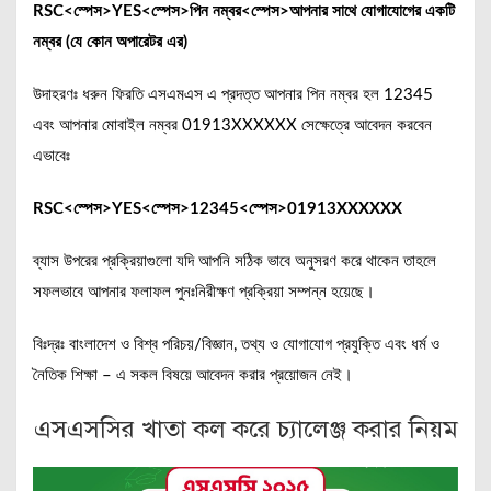
RSC<স্পেস>YES<স্পেস>পিন নম্বর<স্পেস>আপনার সাথে যোগাযোগের একটি
নম্বর (যে কোন অপারেটর এর)
উদাহরণঃ ধরুন ফিরতি এসএমএস এ প্রদত্ত আপনার পিন নম্বর হল 12345
এবং আপনার মোবাইল নম্বর 01913XXXXXX সেক্ষেত্রে আবেদন করবেন
এভাবেঃ
RSC<স্পেস>YES<স্পেস>12345<স্পেস>01913XXXXXX
ব্যাস উপরের প্রক্রিয়াগুলো যদি আপনি সঠিক ভাবে অনুসরণ করে থাকেন তাহলে
সফলভাবে আপনার ফলাফল পুনঃনিরীক্ষণ প্রক্রিয়া সম্পন্ন হয়েছে।
বিঃদ্রঃ বাংলাদেশ ও বিশ্ব পরিচয়/বিজ্ঞান, তথ্য ও যোগাযোগ প্রযুক্তি এবং ধর্ম ও
নৈতিক শিক্ষা – এ সকল বিষয়ে আবেদন করার প্রয়োজন নেই।
এসএসসির খাতা কল করে চ্যালেঞ্জ করার নিয়ম