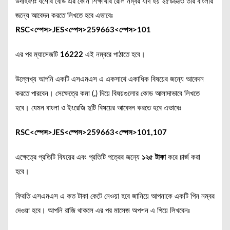
উদাহরণঃ যশোর বোর্ড এর কোন শিক্ষার্থীর রোল নম্বর যদি হয় ২৫৯৬৬৩ তার বাংলার
জন্যে আবেদন করতে লিখতে হবে এভাবেঃ
RSC<স্পেস>JES<স্পেস>259663<স্পেস>101
এর পর ম্যাসেজটি
16222
এই নম্বরে পাঠাতে হবে।
উল্লেখ্য আপনি একটি এসএমএস এ একসাথে একাধিক বিষয়ের জন্যে আবেদন
করতে পারবেন। সেক্ষেত্রে কমা (,) দিয়ে বিষয়গুলোর কোড আলাদাভাবে লিখতে
হবে। যেমন বাংলা ও ইংরেজি দুটি বিষয়ের আবেদন করতে হবে এভাবেঃ
RSC<স্পেস>JES<স্পেস>259663<স্পেস>101,107
এক্ষেত্রে প্রতিটি বিষয়ের এবং প্রতিটি পত্রের জন্যে
১২৫ টাকা
করে চার্জ করা
হবে।
ফিরতি এসএমএস এ কত টাকা কেটে নেওয়া হবে জানিয়ে আপনাকে একটি পিন নম্বর
দেওয়া হবে। আপনি রাজি থাকলে এর পর মাসেজ অপশন এ গিয়ে লিখবেনঃ