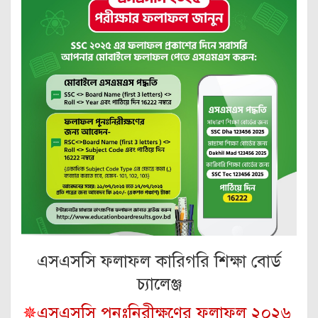
এসএসসি ফলাফল কারিগরি শিক্ষা বোর্ড
চ্যালেঞ্জ
✵
এসএসসি পুনঃনিরীক্ষণের ফলাফল ২০২৬