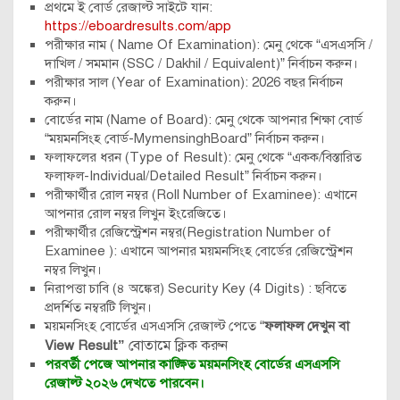
প্রথমে ই বোর্ড রেজাল্ট সাইটে যান:
https://eboardresults.com/app
পরীক্ষার নাম ( Name Of Examination): মেনু থেকে “এসএসসি /
দাখিল / সমমান (SSC / Dakhil / Equivalent)” নির্বাচন করুন।
পরীক্ষার সাল (Year of Examination): 2026 বছর নির্বাচন
করুন।
বোর্ডের নাম (Name of Board): মেনু থেকে আপনার শিক্ষা বোর্ড
“ময়মনসিংহ বোর্ড-MymensinghBoard” নির্বাচন করুন।
ফলাফলের ধরন (Type of Result): মেনু থেকে “একক/বিস্তারিত
ফলাফল-Individual/Detailed Result” নির্বাচন করুন।
পরীক্ষার্থীর রোল নম্বর (Roll Number of Examinee): এখানে
আপনার রোল নম্বর লিখুন ইংরেজিতে।
পরীক্ষার্থীর রেজিস্ট্রেশন নম্বর(Registration Number of
Examinee ): এখানে আপনার ময়মনসিংহ বোর্ডের রেজিস্ট্রেশন
নম্বর লিখুন।
নিরাপত্তা চাবি (৪ অঙ্কের) Security Key (4 Digits) : ছবিতে
প্রদর্শিত নম্বরটি লিখুন।
ময়মনসিংহ বোর্ডের এসএসসি রেজাল্ট পেতে “
ফলাফল দেখুন বা
বোতামে ক্লিক করুন
View Result”
পরবর্তী পেজে আপনার কাঙ্ক্ষিত ময়মনসিংহ বোর্ডের এসএসসি
রেজাল্ট ২০২৬ দেখতে পারবেন।