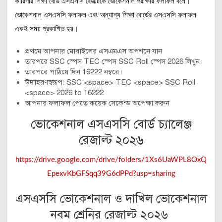
কারিগরি শিক্ষা বোর্ড এসএসসি রেজাল্টকে ভোকেশনাল পরীক্ষার ফলাফল বলে।
ভোকেশনাল এসএসসি ফলাফল এবং অন্যান্য শিক্ষা বোর্ডের এসএসসি ফলাফল
একই সময় প্রকাশিত হয়।
প্রথমে আপনার মোবাইলের এসএমএস অপশনে যান
তারপরে SSC স্পেস TEC স্পেস SSC Roll স্পেস 2026 লিখুন।
তারপরে পাঠিয়ে দিন 16222 নম্বরে।
উদাহরণস্বরূপ: SSC <space> TEC <space> SSC Roll
<space> 2026 to 16222
আপনার ফলাফল পেতে কয়েক সেকেন্ড অপেক্ষা করুন
ভোকেশনাল এসএসসি বোর্ড চ্যালেঞ্জ
রেজাল্ট ২০২৬
https://drive.google.com/drive/folders/1Xs6UaWPL8OxQ
EpexvKbGFSqq39G6dPPd?usp=sharing
এসএসসি ভোকেশনাল ও দাখিল ভোকেশনাল
নবম শ্রেনির রেজাল্ট ২০২৬