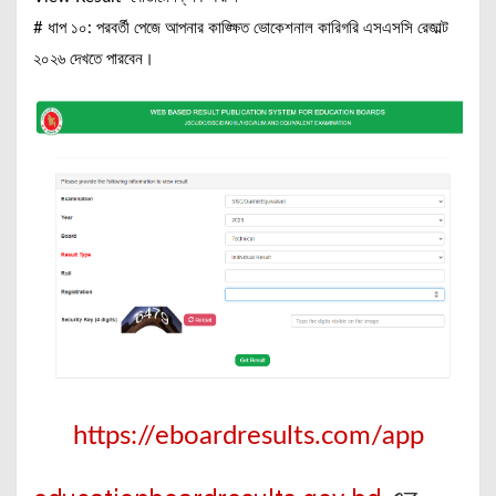
# ধাপ ১০: পরবর্তী পেজে আপনার কাঙ্ক্ষিত ভোকেশনাল কারিগরি এসএসসি রেজাল্ট
২০২৬ দেখতে পারবেন।
https://eboardresults.com/app