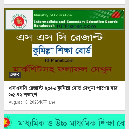
রেজাল্ট
এসএসসি রেজাল্ট ২০২৬ কুমিল্লা বোর্ড দেখুন! পাশের হার
৬৫.৪২ শতাংশ
August 10, 2026
KFPlanet