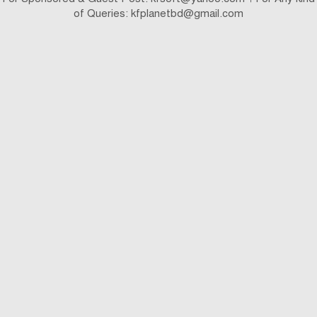
August 6, 2026
KFPlanet
বিদেশে চাকরি
সরকারিভাবে জর্ডানের বোয়েসেল নিয়োগ বিজ্ঞপ্তি ২০২৬
(৫৩০ টি ভিসা-BOESL)
August 5, 2026
KFPlanet