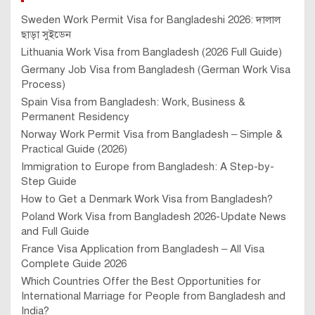
August 5, 2026
KFPlanet
এনজিও চাকরি
৫০০ পদে দিশা এনজিও নিয়োগ বিজ্ঞপ্তি ২০২৬
প্রকাশিত!
August 5, 2026
KFPlanet
বেসরকারি চাকরি
আকিজ ভেঞ্চার নিয়োগ বিজ্ঞপ্তি ২০২৬ (Akij
Venture Ltd Job)
August 5, 2026
KFPlanet
এনজিও চাকরি
চলমান এনজিও চাকরির খবর ২০২৬ : NGO
নিয়োগ আগস্ট’২৬
August 5, 2026
KFPlanet
সরকারি চাকরি
বাংলাদেশ প্রকৌশল বিশ্ববিদ্যালয় বুয়েট
নিয়োগ বিজ্ঞপ্তি ২০২৬ (১১ ধরনের)
August 5, 2026
KFPlanet
এনজিও চাকরি
রিসোর্স ইন্টিগ্রেশন সেন্টার রিক এনজিও