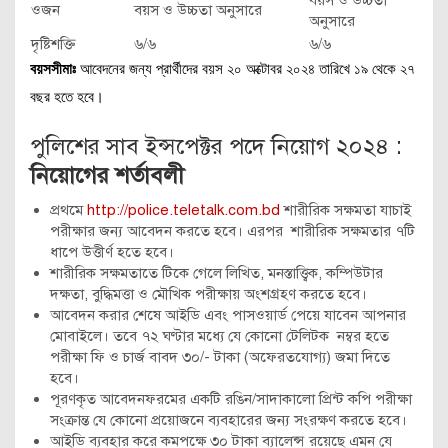
বয়স ও উচ্চতা
ওজন
বয়স ও উচ্চতা অনুসারে
অনুসারে
দৃষ্টিশক্তি
৬/৬
৬/৬
বয়সসীমাঃ
আবেদনের জন্য প্রার্থীদের বয়স ২০ অক্টোবর ২০২৪ তারিখে ১৯ থেকে ২৭
বছর হতে হবে।
পুলিশের সাব ইন্সপেক্টর পদে নিয়োগ ২০২৪ :
নিয়োগের শর্তাবলী
প্রথমে
http://police.teletalk.com.bd
শারীরিক সক্ষমতা যাচাই
পরীক্ষার জন্য আবেদন করতে হবে। এরপর শারীরিক সক্ষমতার ৭টি
ধাপে উত্তীর্ণ হতে হবে।
শারীরিক সক্ষমতাতে টিকে গেলে লিখিত, মনস্তাত্ত্বিক, কম্পিউটার
দক্ষতা, বুদ্ধিমত্তা ও মৌখিক পরীক্ষায় অংশগ্রহণ করতে হবে।
আবেদন করার শেষে আইডি এবং পাসওয়ার্ড পেয়ে যাবেন আপনার
মোবাইলে। তবে ৭২ ঘণ্টার মধ্যে যে কোনো টেলিটক নম্বর হতে
পরীক্ষা ফি ও চার্জ বাবদ ৩০/- টাকা (অফেরতযোগ্য) জমা দিতে
হবে।
পূরণকৃত আবেদনফরমের একটি রঙিন/সাদাকালো প্রিন্ট কপি পরীক্ষা
সংক্রান্ত যে কোনো প্রয়োজনে ব্যবহারের জন্য সংরক্ষণ করতে হবে।
আইডি ব্যবহার করে কমপক্ষে ৩০ টাকা ব্যালেন্স রয়েছে এমন যে