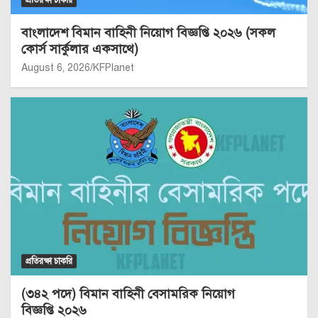
আমাদের ইংরেজি ভার্সন
Bangladesh Air Force Civilian Job Circular 2026 (342
Vacancies)
BOESL Jordan Job Circular 2026 (Jordan Job Visa
530+for Bangladesh)
BOESL New Job Circular 2026 [boesl.gov.bd Apply
Online]
Akij Venture Ltd Job Circular : Walk-In Interview &
Complete Career Guide
Bangladesh Air Force Job Circular 2026 [BAF Officer
Cadet]
DISA NGO Job Circular 2026 (355 people will be
recruited)
BPDB Job Circular 2026 [Bangladesh Power
Development Board job for 587 Posts]
Fisheries and Livestock Information Department FLID