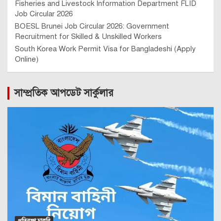
Sweden Work Permit Visa for Bangladeshi 2026: দালাল
ছাড়া সুইডেন
Lithuania Work Visa from Bangladesh (2026 Full Guide)
Germany Job Visa from Bangladesh (German Work Visa
Process)
Spain Visa from Bangladesh: Work, Business &
Permanent Residency
Norway Work Permit Visa from Bangladesh – Simple &
Practical Guide (2026)
Immigration to Europe from Bangladesh: A Step-by-
Step Guide
How to Get a Denmark Work Visa from Bangladesh?
Poland Work Visa from Bangladesh 2026-Update News
and Full Guide
France Visa Application from Bangladesh – All Visa
Complete Guide 2026
Which Countries Offer the Best Opportunities for
International Marriage for People from Bangladesh and
India?