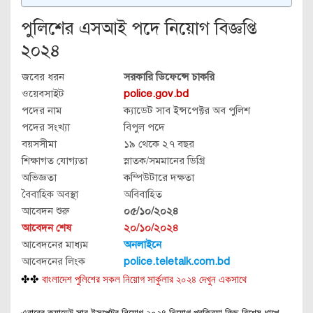
পুলিশের এসআই পদে নিয়োগ বিজ্ঞপ্তি
২০২৪
জবের ধরন
সরকারি ডিফেন্সে চাকরি
ওয়েবসাইট
police.gov.bd
পদের নাম
ক্যাডেট সাব ইন্সপেক্টর অব পুলিশ
পদের সংখ্যা
বিপুল পদে
বয়সসীমা
১৯ থেকে ২৭ বছর
শিক্ষাগত যোগ্যতা
স্নাতক/সমমানের ডিগ্রি
অভিজ্ঞতা
কম্পিউটারে দক্ষতা
বৈবাহিক অবস্থা
অবিবাহিত
আবেদন শুরু
০৫/১০/২০২৪
আবেদন শেষ
২০/১০/২০২৪
আবেদনের মাধ্যম
অনলাইনে
আবেদনের লিংক
police.teletalk.com.bd
✤✤
বাংলাদেশ পুলিশের সকল নিয়োগ সার্কুলার ২০২৪ দেখুন একসাথে