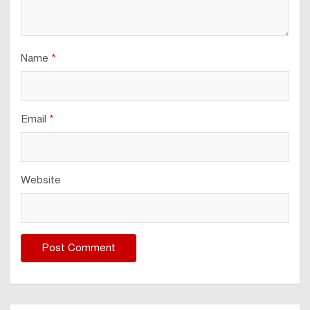
বাংলাদেশের পুলিশের সাব ইন্সপেক্টর এসআই পদে নিয়োগ পরীক্ষার সময়সূচী
Post
আবুল খায়ের গ্রুপ নিয়োগ বিজ্ঞপ্তি ২০২৪ প্রকাশ! (অক্টোবর