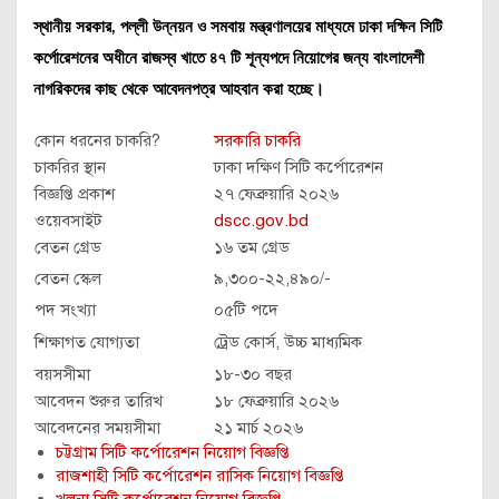
স্থানীয় সরকার, পল্লী উন্নয়ন ও সমবায় মন্ত্রণালয়ের মাধ্যমে ঢাকা দক্ষিন সিটি
কর্পোরেশনের অধীনে রাজস্ব খাতে ৪৭ টি শূন্যপদে নিয়োগের জন্য বাংলাদেশী
নাগরিকদের কাছ থেকে আবেদনপত্র আহবান করা হচ্ছে।
কোন ধরনের চাকরি?
সরকারি চাকরি
চাকরির স্থান
ঢাকা দক্ষিণ সিটি কর্পোরেশন
বিজ্ঞপ্তি প্রকাশ
২৭ ফেব্রুয়ারি ২০২৬
ওয়েবসাইট
dscc.gov.bd
বেতন গ্রেড
১৬ তম গ্রেড
বেতন স্কেল
৯,৩০০-২২,৪৯০/-
পদ সংখ্যা
০৫টি পদে
শিক্ষাগত যোগ্যতা
ট্রেড কোর্স, উচ্চ মাধ্যমিক
বয়সসীমা
১৮-৩০ বছর
আবেদন শুরুর তারিখ
১৮ ফেব্রুয়ারি ২০২৬
আবেদনের সময়সীমা
২১ মার্চ ২০২৬
চট্টগ্রাম সিটি কর্পোরেশন নিয়োগ বিজ্ঞপ্তি
রাজশাহী সিটি কর্পোরেশন রাসিক নিয়োগ বিজ্ঞপ্তি