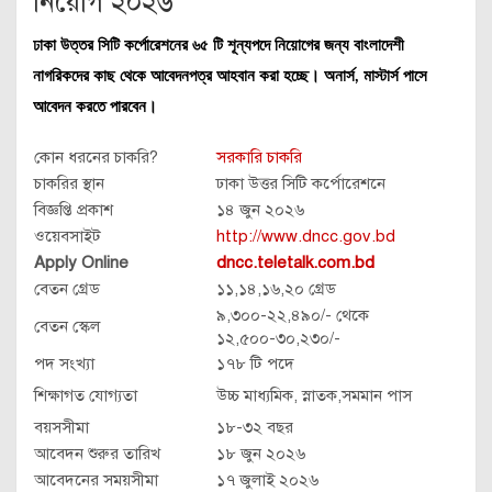
নিয়োগ ২০২৬
ঢাকা উত্তর সিটি কর্পোরেশনের ৬৫ টি শূন্যপদে নিয়োগের জন্য বাংলাদেশী
নাগরিকদের কাছ থেকে আবেদনপত্র আহবান করা হচ্ছে। অনার্স, মাস্টার্স পাসে
আবেদন করতে পারবেন।
কোন ধরনের চাকরি?
সরকারি চাকরি
চাকরির স্থান
ঢাকা উত্তর সিটি কর্পোরেশনে
বিজ্ঞপ্তি প্রকাশ
১৪ জুন ২০২৬
ওয়েবসাইট
http://www.dncc.gov.bd
Apply Online
dncc.teletalk.com.bd
বেতন গ্রেড
১১,১৪,১৬,২০ গ্রেড
৯,৩০০-২২,৪৯০/- থেকে
বেতন স্কেল
১২,৫০০-৩০,২৩০/-
পদ সংখ্যা
১৭৮ টি পদে
শিক্ষাগত যোগ্যতা
উচ্চ মাধ্যমিক, স্নাতক,সমমান পাস
বয়সসীমা
১৮-৩২ বছর
আবেদন শুরুর তারিখ
১৮ জুন ২০২৬
আবেদনের সময়সীমা
১৭ জুলাই ২০২৬