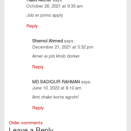
Rakhi Akther
says:
October 26, 2021 at 9:35 am
Job er jonno apply
Reply
Shemol Ahmed
says:
December 21, 2021 at 5:32 pm
Amer ei job khob dorker
Reply
MD.SADIQUR RAHMAN
says:
June 10, 2022 at 8:10 am
Ami chakri korte agrohi!
Reply
Comments
Older comments
Leave a Reply