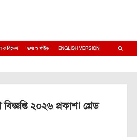
া ও বিদেশ
তথ্য ও গাইড
ENGLISH VERSION
িজ্ঞপ্তি ২০২৬ প্রকাশ! গ্রেড