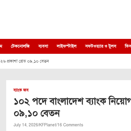
ম
টেকনোলজি
ব্যবসা
লাইফস্টাইল
সফটওয়্যার ও টুলস
ভিস
০২৬ প্রকাশ! গ্রেড ০৯,১০ বেতন
ব্যাংক জব
১০২ পদে বাংলাদেশ ব্যাংক নিয়োগ ব
০৯,১০ বেতন
July 14, 2026
KFPlanet
16 Comments