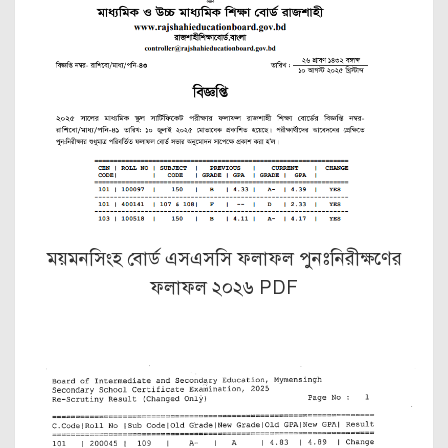
ময়মনসিংহ বোর্ড এসএসসি ফলাফল পুনঃনিরীক্ষণের
ফলাফল ২০২৬ PDF