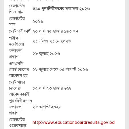
রেজাল্টের
Ssc পুনঃনিরীক্ষণের ফলাফল ২০২৬
শিরোনাম
রেজাল্টের
২০২৬
সাল
মোট পরীক্ষার্থী
২০ লাখ ৭২ হাজার ১৬৩ জন
পরীক্ষা
২১ এপ্রিল-২১ মে ২০২৬
হয়েছিলো
ফলাফল
২৮ জুলাই ২০২৬
প্রকাশ
এসএসসি
বোর্ড চ্যালেঞ্জ
২৮ জুলাই থেকে ০৫ আগস্ট ২০২৬
আবেদন হয়
মোট খাতা
চ্যালেঞ্জ
০২ লাখ ২৩ হাজার ৬৬৪
আবেদনকারী
পুনঃনিরীক্ষণের
ফলাফল
২৮ আগস্ট ২০২৬
প্রকাশ
রেজাল্টের
http://www.educationboardresults.gov.bd
ওয়েবসাইট