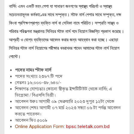
নার্সিং এমন একটি মহৎ পেশা যা সাধারণ জনগণের স্বাস্থ্য পরিচর্যা ও স্বাস্থ্য
সচেতনতামূলক কর্মকাণ্ডের সাথে সম্পৃক্ত। স্টাফ নার্স পেশার সাথে সম্পৃক্ত, দক্ষ
কিংবা প্রশিক্ষণপ্রাপ্ত ব্যক্তি নার্স বা সেবিকা নামে পরিচিত। সম্প্রতি সাস্থ্য ও
পরিবার পরিকল্পনা মন্ত্রালয় সিনিয়র স্টাফ নার্স পদে নিয়োগ বিজ্ঞপ্তি প্রকাশ করেছে।
আগ্রহী ও যোগ্য ব্যক্তিদের আবেদন করার জন্য আহব্বান করা হচ্ছে। এছাড়া
সিনিয়র স্টাফ নার্স নিয়োগের পরীক্ষার খবরাখবর পাবেন আমাদের স্টাফ নার্স নিয়োগ
পোস্টে।
পদের নামঃ স্টাফ নার্স
পদের সংখ্যাঃ ২৩৬৭ টি পদে
বেতনঃ ১৬,০০০-৩৮,৬৪০/-
শিক্ষাগত যোগ্যতাঃ কোনো স্বীকৃত ইন্সটিটিউট থেকে নার্সিং এ
ডিপ্লোমা / বিএসসি ডিগ্রী।
আবেদন শুরুঃ আগামী ০৯ ফেব্রুয়ারি ২০২৩ দুপুর ১২টা থেকে
আবেদন শেষঃ আগামী ০৭ মার্চ ২০২৩ সন্ধ্যা ০৬ টা পর্যন্ত আবেদন
করতে পারেবন।
আবেদন ফিঃ ৫০০৳
Online Application Form:
bpsc.teletalk.com.bd