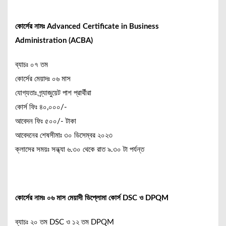
কোর্সের নামঃ Advanced Certificate in Business
Administration (ACBA)
ব্যাচঃ ০৭ তম
কোর্সের মেয়াদঃ ০৬ মাস
যোগ্যতাঃ গ্র্যাজুয়েট পাশ প্রার্থীরা
কোর্স ফিঃ ৪০,০০০/-
আবেদন ফিঃ ৫০০/- টাকা
আবেদনের শেষসীমাঃ ৩০ ডিসেম্বর ২০২৩
ক্লাসের সময়ঃ সন্ধ্যা ৬.৩০ থেকে রাত ৯.৩০ টা পর্যন্ত
কোর্সের নামঃ ০৬ মাস মেয়াদী ডিপ্লোমা কোর্স DSC ও DPQM
ব্যাচঃ ২০ তম DSC ও ১২ তম DPQM