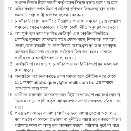
সংক্রান্ত বিষয়ে নিয়োগকারী কর্তৃপক্ষের সিদ্ধান্ত চূড়ান্ত বলে গণ্য হবে।
অনিবার্যকারন বশত নিয়োগ প্রক্রিয়া স্থগিত/বাতিল/প্রত্যাহার করার
ক্ষমতা নিয়োগকারী কর্তৃপক্ষ সংরক্ষণ করেন।
নেকটার নিয়োগ বিজ্ঞাটিতে উল্লেখিত পদ/পদ সমূহের চূড়ান্ত সুপারিশ
প্রণয়নের ক্ষেত্রে সরকারের সর্বশেষ কোটা নীতি অনুসরণ করা হবে।
অসম্পূর্ণ/ ভুল তথ্য সংবলিত /ক্রটিপূর্ণ এবং চাকুরির বিজ্ঞপ্তিতে
প্রকাশিত ন্যুনতম যোগ্যতার সাথে যেমন-বয়স, শিক্ষাগত যোগ্যতা,
কোটা,জেলা ইত্যাদি যে কোন বিষয়ে অসামঞ্জস্যপূর্ণ তথ্য পূরণকৃত
আবেদন নিয়োগের যে কোন পর্যায়ে বাতিল করা হবে। এক্ষেত্রে
প্রার্থীর কোন আপত্তি গ্রহণযোগ্য হবে না।
বিজ্ঞপ্তিটি পত্রিকা ছাড়াও নেকটার ওয়েবসাইটে বিজ্ঞপ্তিসহ সকল তথ্য
দেখা যাবে।
অনলাইনে আবেদন করতে কোন সমস্যা হলে টেলিটক নম্বর থেকে
১২১ অথবা alljobs.query@teletalk.com.bd এর মাধ্যমে
যোগাযোগ করা যাবে।
প্রাথীকে অনলাইন আবেদনপত্রের ডিক্লারেশনঅংশে এই মর্মে ঘোষণা
দিতে হবে যে, প্রাথী কর্তৃক আবেদনপত্রে প্রদত্ত সকলতথ্য সঠিক এবং
সত্য।
প্রদত্ত তথ্য অসত্য বা মিথ্যা প্রমাণিত হলে অথবা কোনো অযোগ্যতা
ধরা পড়লে বা কোনো প্রতারণা বা দুনীতির আশ্রয় গ্রহণ করলে কিংবা
পরীক্ষায় নকল বা অসদুপায় অবলম্বন করলে, পরীক্ষার পূর্বে বা পরে