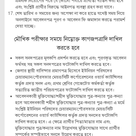
এমনকি নিয়োগের পরে যে কোনো পর্যায়ে প্রার্থীতা বাতিল করা হবে
এবং সংশ্লিষ্ট প্রার্থীর বিরুদ্ধে আইনগত ব্যবস্থা গ্রহণ করা যাবে।
শেষ তারিখ ও সময়ের জন্য অপেক্ষা না করে হাতে যথেক্ট সময় নিয়ে
অনলাইনে আবেদনপত্র পূরণ ও আবেদন ফি জমাদান করতে পরামর্শ
দেয়া যাচ্ছে।
মৌখিক পরীক্ষার সময়ে নিম্নোক্ত কাগজপত্রাদি দাখিল
করতে হবে
সকল সনদপত্রের মূলকপি প্রদর্শন করতে হবে এবং পূরণকৃত আবেদন
ফর্মসহ সহ সকল সনদপত্রের ফটোকপি দাখিল করতে হবে।
জেলার স্থায়ী বাসিন্দার প্রমাণপত্র হিসেবে ইউনিয়ন পরিষদের
চেয়ারম্যান/পৌরসভার মেয়র/সিটি কর্পোরেশনের ওয়ার্ড কাউন্সিলর
কর্তৃক প্রদত্ত সনদ এবং প্রথম শ্রেণির গেজেটেড কর্মকর্তা কর্তৃক
সত্যায়িত জাতীয় পরিচয়পত্রের ফটোকপি দাখিল করতে হবে।
আবেদনকারী মুক্তিযোদ্ধা/শহীদ মুক্তিযোদ্ধার পুত্র-কন্যার পুত্র-কন্যা
হলে আবেদনকারী শহীদ মুক্তিযোদ্ধার পুত্র-কন্যার পুত্র-কন্যা এ মর্মে
সংশ্লিষ্ট ইউনিয়ন পরিষদের চেয়ারম্যান/পৌরসভার মেয়র/সিটি
কর্পোরেশনের ওয়ার্ড কাউন্সিলর কর্তৃক প্রদত্ত সনদের ফটোকপি
দাখিল করতে হবে। এ ক্ষেত্রে প্রার্থীর পিতা/মাতার নাম এবং
মুক্তিযোদ্ধার পুত্র/কন্যার নাম উল্লেখসহ মুক্তিযোদ্ধার সাথে প্রার্থীর
সম্পর্কের সুস্পষ্টভাবে সনদে উল্লেখ করতে হবে।