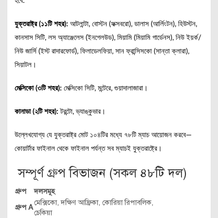
হবে:
যুক্তরাষ্ট্র (১১টি শহর):
আটলান্টা, বোস্টন (ফক্সবরো), ডালাস (আর্লিংটন), হিউস্টন,
কানসাস সিটি, লস অ্যাঞ্জেলেস (ইনগেলউড), মিয়ামি (মিয়ামি গার্ডেনস), নিউ ইয়র্ক/
নিউ জার্সি (ইস্ট রাদারফোর্ড), ফিলাডেলফিয়া, সান ফ্রান্সিসকো (সান্তা ক্লারা),
সিয়াটল।
মেক্সিকো (৩টি শহর):
মেক্সিকো সিটি, মন্টেরে, গুয়াদালাজারা।
কানাডা (২টি শহর):
টরন্টো, ভ্যাঙ্কুভার।
উল্লেখযোগ্য যে যুক্তরাষ্ট্র মোট ১০৪টির মধ্যে ৭৮টি ম্যাচ আয়োজন করবে—
কোয়ার্টার ফাইনাল থেকে ফাইনাল পর্যন্ত সব ম্যাচই যুক্তরাষ্ট্রে।
সম্পূর্ণ গ্রুপ বিভাজন (সকল ৪৮টি দল)
গ্রুপ
দলসমূহ
মেক্সিকো, দক্ষিণ আফ্রিকা, কোরিয়া রিপাবলিক,
গ্রুপ A
চেকিয়া