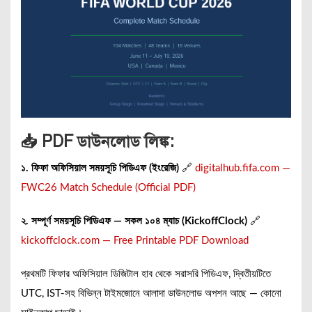
📥 PDF ডাউনলোড লিঙ্ক:
১. ফিফা অফিসিয়াল সময়সূচি পিডিএফ (ইংরেজি)
🔗
digitalhub.fifa.com —
FWC26 Match Schedule (Official PDF)
২. সম্পূর্ণ সময়সূচি পিডিএফ — সকল ১০৪ ম্যাচ (KickoffClock)
🔗
kickoffclock.com — Free Printable PDF Download
প্রথমটি ফিফার অফিসিয়াল ডিজিটাল হাব থেকে সরাসরি পিডিএফ, দ্বিতীয়টিতে
UTC, IST-সহ বিভিন্ন টাইমজোনে আলাদা ডাউনলোড অপশন আছে — কোনো