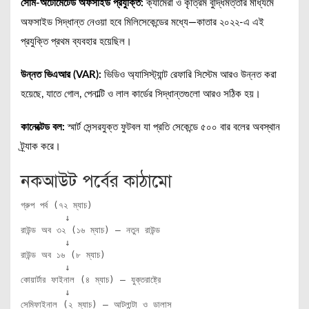
সেমি-অটোমেটেড অফসাইড প্রযুক্তি:
ক্যামেরা ও কৃত্রিম বুদ্ধিমত্তার মাধ্যমে
অফসাইড সিদ্ধান্ত নেওয়া হবে মিলিসেকেন্ডের মধ্যে—কাতার ২০২২-এ এই
প্রযুক্তি প্রথম ব্যবহার হয়েছিল।
উন্নত ভিএআর (VAR):
ভিডিও অ্যাসিস্ট্যান্ট রেফারি সিস্টেম আরও উন্নত করা
হয়েছে, যাতে গোল, পেনাল্টি ও লাল কার্ডের সিদ্ধান্তগুলো আরও সঠিক হয়।
কানেক্টেড বল:
স্মার্ট সেন্সরযুক্ত ফুটবল যা প্রতি সেকেন্ডে ৫০০ বার বলের অবস্থান
ট্র্যাক করে।
নকআউট পর্বের কাঠামো
গ্রুপ পর্ব (৭২ ম্যাচ)

        ↓

রাউন্ড অব ৩২ (১৬ ম্যাচ) — নতুন রাউন্ড

        ↓

রাউন্ড অব ১৬ (৮ ম্যাচ)

        ↓

কোয়ার্টার ফাইনাল (৪ ম্যাচ) — যুক্তরাষ্ট্রে

        ↓

সেমিফাইনাল (২ ম্যাচ) — আটলান্টা ও ডালাস
