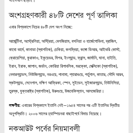
সাইনআপ ছাড়াই।
অংশগ্রহণকারী ৪৮টি দেশের পূর্ণ তালিকা
এবার বিশ্বকাপে নিচের ৪৮টি দেশ অংশ নিচ্ছে:
আর্জেন্টিনা, অস্ট্রেলিয়া, অস্ট্রিয়া, বেলজিয়াম, বসনিয়া ও হার্জেগোভিনা, ব্রাজিল,
কাবো ভার্দে, কানাডা (স্বাগতিক), চেকিয়া, কলম্বিয়া, কঙ্গো ডিআর, আইভরি কোস্ট,
ক্রোয়েশিয়া, কুরাকাও, ইকুয়েডর, মিশর, ইংল্যান্ড, ফ্রান্স, জার্মানি, ঘানা, হাইতি,
ইরান, ইরাক, জাপান, জর্ডান, কোরিয়া রিপাবলিক, মরক্কো, মেক্সিকো (স্বাগতিক),
নেদারল্যান্ডস, নিউজিল্যান্ড, নরওয়ে, পানামা, প্যারাগুয়ে, পর্তুগাল, কাতার, সৌদি আরব,
স্কটল্যান্ড, সেনেগাল, দক্ষিণ আফ্রিকা, স্পেন, সুইডেন, সুইজারল্যান্ড, তিউনিসিয়া,
তুরস্ক, যুক্তরাষ্ট্র (স্বাগতিক), উরুগুয়ে, উজবেকিস্তান, আলজেরিয়া।
লক্ষণীয়:
এবারের বিশ্বকাপে ইতালি নেই—১৯৫৪ সালের পর এটি ইতালির দ্বিতীয়
অনুপস্থিতি। ২০০৬ সালের চ্যাম্পিয়নরা বাছাইপর্বে বিদায় নিয়েছে।
নকআউট পর্বের নিয়মাবলী