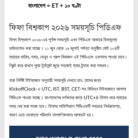
বাংলাদেশ = ET + ১০ ঘণ্টা
ফিফা বিশ্বকাপ ২০২৬ সময়সূচি পিডিএফ
ফিফা বিশ্বকাপ ২০২৬-এর পূর্ণাঙ্গ সময়সূচি এখন পিডিএফ আকারে বিনামূল্যে
ডাউনলোড করা যাচ্ছে। ১১ জুন থেকে ১৯ জুলাই পর্যন্ত অনুষ্ঠিত মোট ১০৪টি
ম্যাচের তারিখ, সময়, ভেন্যু ও গ্রুপ বিভাজন এই পিডিএফে একসাথে পাওয়া যাবে।
প্রিন্ট করে রাখলে পুরো টুর্নামেন্ট জুড়ে সহজেই ম্যাচ ট্র্যাক করা সম্ভব।
যারা নির্দিষ্ট টাইমজোন অনুযায়ী সময়সূচি দেখতে চান, তাদের জন্য
KickoffClock-এ UTC, IST, BST, CET-সহ বিভিন্ন টাইমজোনে আলাদা
পিডিএফ পাওয়া যাচ্ছে। বাংলাদেশের দর্শকদের জন্য UTC+6 হিসাব করে ম্যাচের
সময় বের করা সহজ হবে। ফিফার অফিসিয়াল পিডিএফটি সবচেয়ে নির্ভরযোগ্য,
কারণ এতে যেকোনো পরিবর্তন তাৎক্ষণিকভাবে আপডেট হয়।