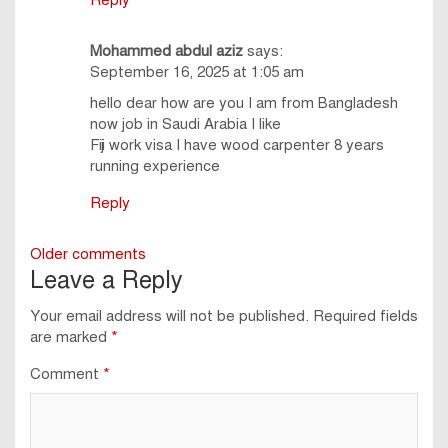
Reply
Mohammed abdul aziz
says:
September 16, 2025 at 1:05 am
hello dear how are you I am from Bangladesh
now job in Saudi Arabia I like
Fiji work visa I have wood carpenter 8 years
running experience
Reply
Comments
Older comments
Leave a Reply
navigation
Your email address will not be published.
Required fields
are marked
*
Comment
*