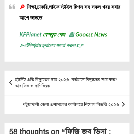
🔎
শিক্ষা,চাকরি,লাইফ স্টাইল টিপস সহ সকল খবর সবার
আগে জানতে
KFPlanet
ফেসবুক পেজ
📰
Gᴏᴏɢʟᴇ Nᴇᴡs
➣
টেলিগ্রাম চ্যানেল
ফলো করুন 👉
Post
ইউনিট প্রতি বিদ্যুতের দাম ২০২৬: বর্তমানে বিদ্যুতের দাম কত?
navigation
আবাসিক ও বাণিজ্যিক
পটুয়াখালী জেলা প্রশাসকের কার্যালয়ে নিয়োগ বিজ্ঞপ্তি ২০২৬
58 thoughts on “
ফিজি জব ভিসা :