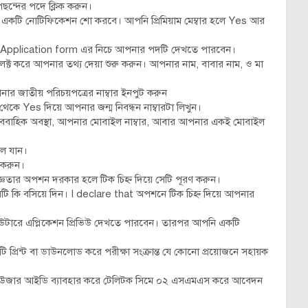
্দের পদে ক্লিক করুন।
একটি নোটিফিকেশন শো করবে। আপনি প্রিমিয়াম মেম্বার হলে Yes আর
 Application form এর নিচে আপনার পদটি দেখতে পারবেন।
 করে আপনার তথ্য দেয়া শুরু করুন। আপনার নাম, বাবার নাম, ও মা
নার জাতীয় পরিচয়পত্রের নাম্বার ইনপুট করুন
ে Yes দিয়ে আপনার জন্ম নিবন্ধন নাম্বারটা লিখুন।
 বৈবাহিক অবস্থা, আপনার মোবাইল নাম্বার, আবার আপনার একই মোবাইল
লে যান।
ি করুন।
িজ্ঞতার অপশন দরকার হলে টিক চিহ্ন দিয়ে সেটি পূরণ করুন।
টি কি বসিয়ে দিন। I declare that অপশনে টিক চিহ্ন দিয়ে আপনার
িউটারে এপ্লিকেশন প্রিভিউ দেখতে পারবেন। তারপর আপনি একটি
 প্রিন্ট বা ডাউনলোড করে পরীক্ষা সংক্রান্ত যে কোনো প্রয়োজনে সহায়ক
। ইউজার আইডি ব্যাবহার করে টেলিটক সিমে ০২ এসএমএস করে আবেদন