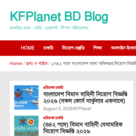
Skip
to
KFPlanet BD Blog
content
চাকরির খবর : ভর্তি : রেজাল্ট : টিপস: ইমিগ্রেশন
HOME
চাকরি
নিয়োগ প্রস্তুতি
শিক্ষা
অনলাইন ইনকা
Home
তথ্য ও গাইড
১৭৯১ পদে বাংলাদেশ খাদ্য অধিদপ্তর নিয়োগ বিজ্ঞ
প্রতিরক্ষা চাকরি
বাংলাদেশ বিমান বাহিনী নিয়োগ বিজ্ঞপ্তি
২০২৬ (সকল কোর্স সার্কুলার একসাথে)
August 6, 2026
KFPlanet
প্রতিরক্ষা চাকরি
(৩৪২ পদে) বিমান বাহিনী বেসামরিক
নিয়োগ বিজ্ঞপ্তি ২০২৬