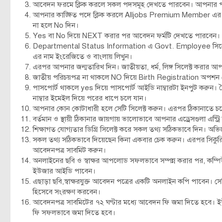
আবেদন ফরমে ক্লিক করলে সকল পদসমূহ দেখতে পারবেন। আপনার পছন
আপনার কাঙ্ক্ষিত পদে ক্লিক করলে Alljobs Premium Member এর 
না হলে No দিন।
Yes বা No দিয়ে NEXT করার পর আবেদন ফর্মটি দেখতে পারবেন।
Departmental Status Information এ Govt. Employee সিলেক্ট
এর নাম ইংরেজিতে ও বাংলায় লিখুন।
এরপর আপনার জন্মতারিখ দিন। জাতীয়তা, ধর্ম, লিঙ্গ সিলেক্ট করার আপ
জাতীয় পরিচয়পত্র না থাকলে NO দিয়ে Birth Registration অপশন থেক
পাসপোর্ট থাকলে yes দিয়ে পাসপোর্ট আইডি নাম্বারটা ইনপুট করুন।
নাম্বার ইমেইল দিয়ে পরের ধাপে চলে যান।
আপনার কোন কোটাধারী হলে সেটি সিলেক্ট করুন। এরপর ঠিকানাতে চ
বর্তমান ও স্থায়ী ঠিকানার জায়গায় ভালোভাবে আপনার এড্রেসগুলা এন্ট্র
শিক্ষাগত যোগ্যতার ডিগ্রি সিলেক্ট করে সকল তথ্য সঠিকভাবে দিন। অভ
সকল তথ্য সঠিকভাবে দিয়েছেন কিনা একবার চেক করুন। এরপর সিকুরি
আবেদনপত্র সাবমিট করুন।
অনলাইনের ছবি ও স্বাক্ষর আপলোড সফলভাবে সম্পন্ন করার পর, কম্প
ইউজার আইডি পাবেন।
এছাড়া ছবি,স্বাক্ষরযুক্ত আবেদন পত্রের একটি অনলাইন কপি পাবেন। সেটি
হিসেবে সংরক্ষণ করবেন।
আবেদনপত্র সাবমিটের ৭২ ঘণ্টার মধ্যে আবেদন ফি জমা দিতে হবে
ফি সফলভাবে জমা দিতে হবে।