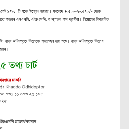
 পদে মোট ১৭৯১ টি পদের উল্লেখ রয়েছে। পদভেদে ৮,৫০০-২০,৫৭০/- থেকে
ে পারবেন এসএসসি, এইচএসসি, বা স্নাতক পাস প্রার্থীরা। নিয়োগের বিস্তারিত
্রায়ই খাদ্য অধিদপ্তরে নিয়োগের প্রয়োজন হয়ে পড়ে। খাদ্য অধিদপ্তরে নিয়োগ
পাবেন।
৫ তথ্য চার্ট
দপ্তরে চাকরি
দপ্তর Khaddo Odhidoptor
০০.০৩১.১১.০০৩.২৫.১৯৮
২০২৫
ইচএসসি স্নাতক/সমমান
র