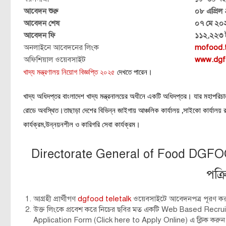
আবেদন শুরু
০৮ এপ্রিল
আবেদন শেষ
০৭ মে ২০
আবেদন ফি
১১২,২২৩ 
অনলাইনে আবেদনের লিংক
mofood.t
অফিশিয়াল ওয়েবসাইট
www.dgf
খাদ্য মন্ত্রণালয় নিয়োগ বিজ্ঞপ্তি ২০২৫
দেখতে পারেন।
খাদ্য অধিদপ্তর বাংলাদেশ খাদ্য মন্ত্রনালয়ের অধীনে একটি অধিদপ্তর। যার মহাপরিচা
রোডে অবস্থিত।তাছাড়া দেশের বিভিন্ন জাইগায় আঞ্চলিক কার্যালয় ,সাইকো কার্যালয় রয়
কার্যক্রম,উন্নয়নশীল ও কারিগরি সেবা কার্যক্রম।
Directorate General of Food DGFO
পক্র
আগ্রহী প্রার্থীগণ
dgfood teletalk
ওয়েবসাইটে আবেদনপত্র পূরণ ক
উক্ত লিংকে প্রবেশ করে নিচের ছবির মত একটি Web Based Recr
Application Form (Click here to Apply Online) এ ক্লিক করুন