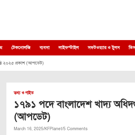
ম
টেকনোলজি
ব্যবসা
লাইফস্টাইল
সফটওয়্যার ও টুলস
ভিস
প্তি ২০২৫ প্রকাশ (আপডেট)
তথ্য ও গাইড
১৭৯১ পদে বাংলাদেশ খাদ্য অধিদপ্ত
(আপডেট)
March 16, 2025
KFPlanet
5 Comments