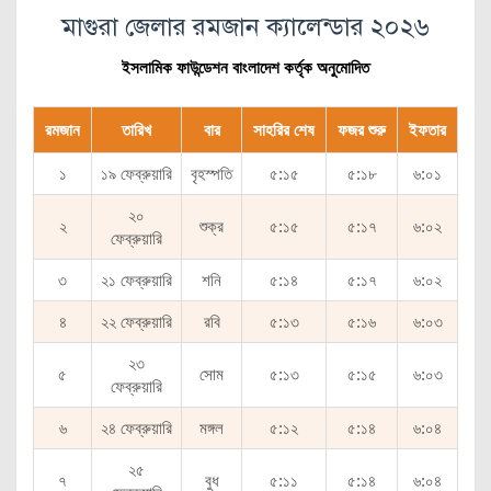
মাগুরা জেলার রমজান ক্যালেন্ডার ২০২৬
ইসলামিক ফাউন্ডেশন বাংলাদেশ কর্তৃক অনুমোদিত
রমজান
তারিখ
বার
সাহরির শেষ
ফজর শুরু
ইফতার
১
১৯ ফেব্রুয়ারি
বৃহস্পতি
৫:১৫
৫:১৮
৬:০১
২০
২
শুক্র
৫:১৫
৫:১৭
৬:০২
ফেব্রুয়ারি
৩
২১ ফেব্রুয়ারি
শনি
৫:১৪
৫:১৭
৬:০২
৪
২২ ফেব্রুয়ারি
রবি
৫:১৩
৫:১৬
৬:০৩
২৩
৫
সোম
৫:১৩
৫:১৫
৬:০৩
ফেব্রুয়ারি
৬
২৪ ফেব্রুয়ারি
মঙ্গল
৫:১২
৫:১৪
৬:০৪
২৫
৭
বুধ
৫:১১
৫:১৪
৬:০৪