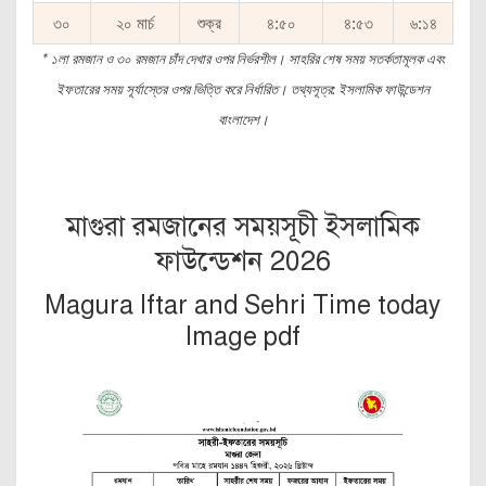
৩০
২০ মার্চ
শুক্র
৪:৫০
৪:৫৩
৬:১৪
* ১লা রমজান ও ৩০ রমজান চাঁদ দেখার ওপর নির্ভরশীল। সাহরির শেষ সময় সতর্কতামূলক এবং
ইফতারের সময় সূর্যাস্তের ওপর ভিত্তি করে নির্ধারিত। তথ্যসূত্র: ইসলামিক ফাউন্ডেশন
বাংলাদেশ।
মাগুরা রমজানের সময়সূচী ইসলামিক
ফাউন্ডেশন 2026
Magura Iftar and Sehri Time today
Image pdf