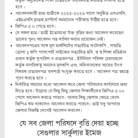
কর্তৃক অনুমোদিত শিক্ষা প্রতিষ্ঠানে অধ্যয়নরত নিয়মিত শিক্ষার্থী হতে
হবে ।
আবেদনকারী ছাত্র-ছাত্রীকে ২০২৫-২০২৬ সালে অনুষ্ঠিত এসএসসি,
এইচএসসি,স্নাতক,মাস্টার্স সমমানের পরীক্ষায় উর্ত্তীন্ন হতে হবে।
জিপিএ ৫.০ পেতে হবে।
যে সকল ছাত্র / ছাত্রী ইতোমধ্যে উক্ত বৃত্তির জন্য আবেদন করেছেন
তাদের পুনঃ আবেদন পত্র দাখিল করার প্রয়োজন নেই।
আবেদনপত্রের সঙ্গে মূল মার্কশিটের সত্যায়িত ফটোকপি , সম্প্রতি
তোলা ১ কপি পাসপোর্ট সাইজের সত্যায়িত ছবি ,স্ব স্ব শিক্ষা প্রতিষ্ঠান
প্রধান কর্তৃক সুপারিশ ও প্রত্যয়নপত্র , ইউনিয়ন পরিষদ চেয়ারম্যান
কর্তৃক নাগরিকত্ব সনদের মূলকপি এবং অভিভাবকের আয়ের উৎস
বিষয়ক প্রত্যয়নপত্র অবশ্যই সংযুক্ত করতে হবে । আবেদন পত্র স্বহস্তে
পূরণ করতে হবে ।
নির্ধারিত সময়ের মধ্যে আবেদন করে জেলা পরিষদের কার্যালয়ে জমা
দিতে হবে। উল্লেখ্য যে কিছু কিছু জেলায় শিক্ষার্থীদের জিপিএ ৫.০০
পেলে আবেদন করতে পারবে। আবার কিছু জেলায় ক্ষেত্রে ভেদে
জিপিএ কম থাকলেও আবেদন করতে পারবে। তাই শুধু আপনার
জেলার বিজ্ঞপ্তি দেখেই আবেদন করবেন।
যে সব জেলা পরিষদে বৃত্তি দেয়া হচ্ছে
সেগুলার সার্কুলার ইমেজ