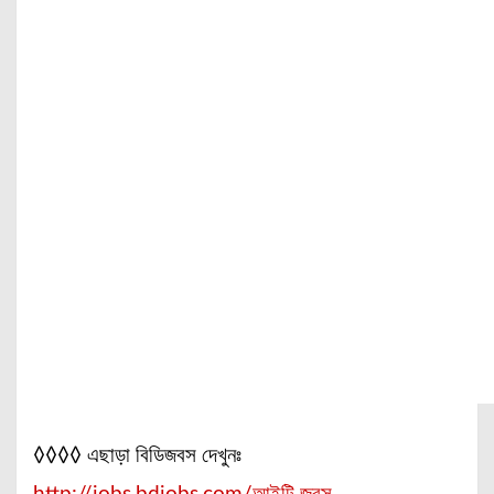
◊◊◊◊ এছাড়া বিডিজবস দেখুনঃ