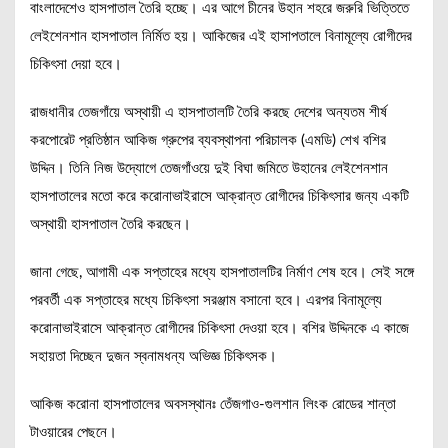
বাংলাদেশেও হাসপাতাল তৈরি হচ্ছে। এর আগে চীনের উহান শহরে জরুরি ভিত্তিতে
লেইশেনশান হাসপাতাল নির্মিত হয়। আকিজের এই হাসাপতালে বিনামূল্যে রোগীদের
চিকিৎসা দেয়া হবে।
রাজধানীর তেজগাঁয়ে অস্থায়ী এ হাসপাতালটি তৈরি করছে দেশের অন্যতম শীর্ষ
করপোরেট প্রতিষ্ঠান আকিজ গ্রুপের ব্যবস্থাপনা পরিচালক (এমডি) শেখ বশির
উদ্দিন। তিনি নিজ উদ্যোগে তেজগাঁওয়ে দুই বিঘা জমিতে উহানের লেইশেনশান
হাসপাতালের মতো করে করোনাভাইরাসে আক্রান্ত রোগীদের চিকিৎসার জন্য একটি
অস্থায়ী হাসপাতাল তৈরি করছেন।
জানা গেছে, আগামী এক সপ্তাহের মধ্যে হাসপাতালটির নির্মাণ শেষ হবে। সেই সঙ্গে
পরবর্তী এক সপ্তাহের মধ্যে চিকিৎসা সরঞ্জাম বসানো হবে। এরপর বিনামূল্যে
করোনাভাইরাসে আক্রান্ত রোগীদের চিকিৎসা দেওয়া হবে। বশির উদ্দিনকে এ কাজে
সহায়তা দিচ্ছেন দুজন স্বনামধন্য অভিজ্ঞ চিকিৎসক।
আকিজ করোনা হাসপাতালের অবসস্থানঃ তেঁজগাও-গুলশান লিংক রোডের শান্তা
টাওয়ারের পেছনে।