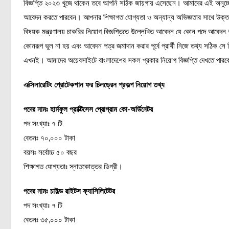
বিজ্ঞপ্তি ২০২৩ খুজে থাকেন তবে আপনি সঠিক জায়গায় এসেছেন। আমাদের এই অনুচ্ছে
আবেদন করতে পারবেন। আপনার শিক্ষাগত যোগ্যতা ও অন্যান্য অভিজ্ঞতার সাথে উক্ত চা
বিষয়ক মন্ত্রণালয় চাকরির নিয়োগ বিজ্ঞপ্তিতে উল্লেখিত আবেদন যে কোন পদে আবেদন
কোনরূপ ভুল না হয় এবং আবেদন পত্র জমাদান করার পূর্বে প্রার্থী নিজে তথ্য সঠিক
এখনই। আমাদের অয়েবসাইটে বাংলাদেশের সকল প্রকার নিয়োগ বিজ্ঞপ্তি দেখতে পারবেন
এক্সিলারেটিং প্রোটেকশান ফর চিলড্রেন প্রকল্প নিয়োগ তথ্য
পদের নামঃ হার্মফুল প্রাক্টিসেস প্রোগ্রাম কো-অর্ডিনেটর
পদ সংখ্যাঃ ৭ টি
বেতনঃ ৭০,০০০ টাকা
বয়সঃ সর্বোচ্চ ৫০ বছর
শিক্ষাগত যোগ্যতাঃ স্নাতকোত্তর ডিগ্রী।
পদের নামঃ চাইল্ড রাইটস ফ্যাসিলিটেটর
পদ সংখ্যাঃ ৭ টি
বেতনঃ ৩৫,০০০ টাকা