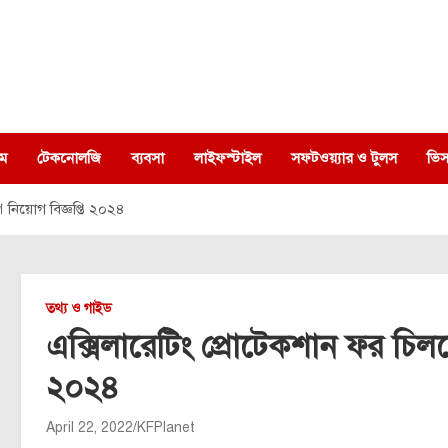
ম
টেকনোলজি
ব্যবসা
লাইফস্টাইল
সফটওয়্যার ও টুলস
ভিস
প নিয়োগ বিজ্ঞপ্তি ২০২৪
তথ্য ও গাইড
এক্সিলারেটিং প্রোটেকশান ফর চিলড্র
২০২৪
April 22, 2022
KFPlanet