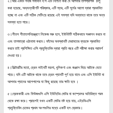
২।আর একটি সহজ সমাধান হ’ল এটি নিশ্চিত করা যে আপনার তাপস্থাপক চালু
করা হয়েছে, অভ্যন্তরীণটি পরিষ্কার, এটি স্তর, এটি সূর্যের আলো দ্বারা প্রভাবিত
হচ্ছে না এবং এটি সঠিক সেটিংয়ে রয়েছে এই সমস্যা যদি অব্যাহত থাকে তবে অন্য
সমস্যা হতে পারে।
৩।শীতল শীতাতপনিয়ন্ত্রণে লিকেজ শুরু হলে, ইউনিটটি সঠিকভাবে সঞ্চালন করবে না
এবং তাপমাত্রা ওঠানামা করবে। ফাঁসের অবস্থানটি মেরামতের ব্যয়কে প্রভাবিত
করবে তাই প্রশিক্ষিত এসি প্রযুক্তিবিদ দ্বারা প্রতি বছর এটি পরীক্ষা করার পরামর্শ
দেওয়া হয়।
৪।ফিল্টারটির মতো, ড্রেন লাইনটি ময়লা, ধূলিকণা এবং জঞ্জাল দিয়ে আটকে যেতে
পারে। যদি এটি আটকে থাকে তবে ড্রেন প্যানটি পূর্ণ হয়ে যাবে এবং এসি ইউনিট বা
আপনার প্যানের আশেপাশের যা কিছু রয়েছে তার ক্ষতি হবে ।
৫।ব্রেককারী এবং ফিউজগুলি এসি ইউনিটের মোটর বা কম্প্রেসর অতিরিক্ত গরম
থেকে রক্ষা করে। প্রায়শই যখন একটি মোটর নষ্ট হয়ে যায়, এইচভিএসি
প্রযুক্তিবিদ চেকের প্রথম অংশগুলির মধ্যে একটি হল ব্রেকার।