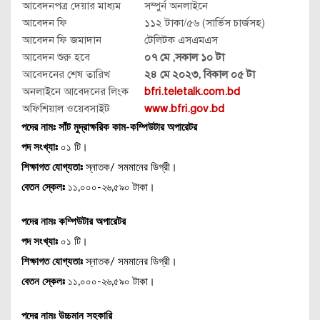
আবেদনপত্র দেয়ার মাধ্যম
সম্পুর্ন অনলাইনে
আবেদন ফি
১১২ টাকা/৫৬ (সার্ভিস চার্জসহ)
আবেদন ফি জমাদান
টেলিটক এসএমএস
আবেদন শুরু হবে
০৭ মে ,সকাল ১০ টা
আবেদনের শেষ তারিখ
২৪ মে ২০২৩, বিকাল ০৫ টা
অনলাইনে আবেদনের লিংক
bfri.teletalk.com.bd
অফিশিয়াল ওয়েবসাইট
www.bfri.gov.bd
পদের নামঃ
সাঁট মুদ্রাক্ষরিক কাম-কম্পিউটার অপারেটর
পদ সংখ্যাঃ
০১ টি।
শিক্ষাগত যোগ্যতাঃ
স্নাতক/ সমমানের ডিগ্রী।
বেতন স্কেলঃ
১১,০০০-২৬,৫৯০ টাকা।
পদের নামঃ
কম্পিউটার অপারেটর
পদ সংখ্যাঃ
০১ টি।
শিক্ষাগত যোগ্যতাঃ
স্নাতক/ সমমানের ডিগ্রী।
বেতন স্কেলঃ
১১,০০০-২৬,৫৯০ টাকা।
পদের নামঃ উচ্চমান সহকারি