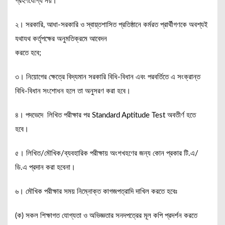
গ্রহণযোগ্য নয়।
২। সরকারি, আধা-সরকারি ও স্বায়্তশাসিত প্রতিষ্ঠানে কর্মরত প্রার্থীগণকে অবশ্যই
যথাযথ কর্তৃপক্ষের অনুমতিক্রমে আবেদন
করতে হবে;
৩। নিয়োগের ক্ষেত্রে বিদ্যমান সরকারি বিধি-বিধান এবং পরবর্তিতে এ সংক্রান্ত
বিধি-বিধান সংশোধন হলে তা অনুসরণ করা হবে।
৪। পদভেদে লিখিত পরীক্ষার পর Standard Aptitude Test অবতীর্ণ হতে
হবে।
৫। লিখিত/মৌখিক/ব্যবহারিক পরীক্ষায় অংশখহণের জন্য কোন প্রকার টি.এ/
ডি.এ প্রদান করা হবেনা।
৬। মৌখিক পরীক্ষার সময় নিম্নোক্ত কাগজপত্রাদি দাখিল করতে হবেঃ
(ক) সকল শিক্ষাগত যোগ্যতা ও অভিজ্ঞতার সনদপত্রের মূল কপি প্রদর্শন করতে