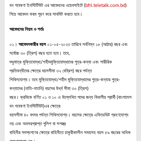
বন গবেষণা ইনস্টিটিউট এর আবেদনের ওয়েবসাইটে (
bfri.teletalk.com.bd
)
গিয়ে আবেদন ফরম পূরণ করে সাবমিট করতে হবে।
আবেদনের নিয়ম ও শর্তঃ
০১।
আবেদনকারীর বয়স
০১-০৫-২০২৩ তারিখে সর্বনিম্ন ১৮ (আঠার) বছর এবং
সর্বোচ্চ ৩০ (ত্রিশ) বছর হতে হবে। তবে,
শুধুমাত্র মুক্তিযোদ্ধা/শহীদমুক্তিযোদ্ধাদের পুত্র-কন্যা এবং শারীরিক
প্রতিবন্ধীদের ক্ষেত্রে বয়সসীমা ৩২ বেব্রিশ) বছর পর্যন্ত
শিথিলযোগ্য। তবে মুক্তিযোদ্ধা/শহীদ মুক্তিযোদ্ধাদের পুত্র-কন্যার পুত্র-
কন্যাদের (নাতি-নাতনি) বয়সের উর্ধ্ব সীমা ৩০ (ত্রিশ)
বছর। ক্রমিকে বর্ণিত ০১ ও ১০ এ উল্লেখিত পদের জন্য বিভাগীয় প্রার্থী (বাংলাদেশ
বন গবেষণা ইনস্টিটিউট)এর ক্ষেত্রে
বয়সসীমা ৪০ বৎসর পর্যন্ত শিথিলযোগ্য। বয়সের ক্ষেত্রে এফিডেভিট গ্রহণযোগ্য
নয় এবং অবসরপ্রাপ্ত পুলিশ বা সশস্ত্র
বাহিনীর সদস্যগণের ক্ষেত্রে বাহিনীতে চাকুরীকালীন সময়সহ বয়স ৫৯ বছরের অধিক