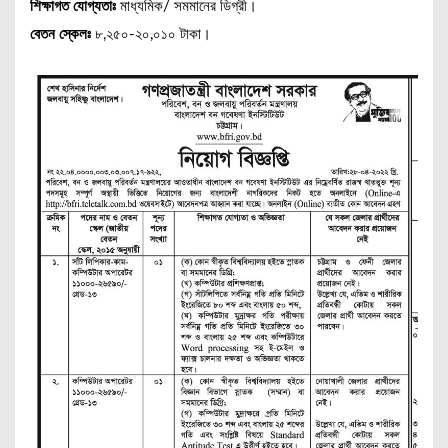
শিক্ষাগত যোগ্যতাঃ
মাধ্যমিক/ সমমানের ডিগ্রী।
বেতন স্কেলঃ
৮,২৫০-২০,০১০ টাকা।