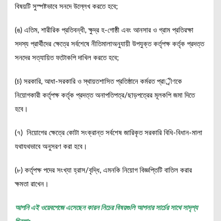
বিষয়টি সুস্পষ্টভাবে সনদে উল্লেখ করতে হবে;
(ঙ) এতিম, শারীরিক প্রতিবন্ধী, ক্ষুদ্র হ-গোষ্ঠী এবং আনসার ও গ্রাম প্রতিরক্ষা
সদস্য প্রার্থীদের ক্ষেত্রে সর্বশেষে নীতিমালাঅনুযায়ী উপযুক্ত কর্তৃপক্ষ কর্তৃক প্রদত্ত
সনদের সত্যায়িত ফটোকপি দাখিল করতে হবে;
(চ) সরকারি, আধা-সরকারি ও স্থায়তশাসিত প্রতিষ্ঠানে কর্মরত প্রার্ীণকে
নিয়োগকারী কর্তৃপক্ষ কর্তৃক প্রদত্ত অনাপতিপত্র/ছাড়পত্রের মূলকপি জমা দিতে
হবে।
(৭) নিয়োগের ক্ষেত্রে কোটা সংক্রান্ত সর্বশেষ জারিকৃত সরকারি বিধি-বিধান-মালা
যথাযথভাবে অনুসরণ করা হবে।
(৮) কর্তৃপক্ষ পদের সংখ্যা হ্রাস/বৃদ্ধি, এমনকি নিয়োগ বিজ্ঞপ্তিটি বাতিল করার
ক্ষমতা রাখেন।
আপনি এই ওয়েবপেজে এসেছেন কারন নিচের বিষয়গুলি আপনার সার্চের সাথে সাদৃশ্য