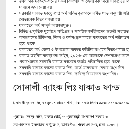
ইসলামিক ফাউন্ডেশনের সকল বিভাগীয় ও জেলা কার্যালয়ে যাকাতের 
মাধ্যমে জমা নেয়া হয়।
সরকারি যাকাত ফাল্তে প্রাপ্ত অর্থ পবিত্র কুরআনে বর্ণিত খাত অনুযায়ী শরি
মোতাবেক বিতরণ করা হয়।
যাকাতের অর্থ সম্পূর্ণ আয়করমুক্ত।
বিভিন্ন প্রাকৃতিক দুর্যোগে ক্ষতিগ্রস্ত ও সাময়িক কর্মহীনদের জরুরী সহায়ত
অসহায়দের চিকিৎসা, শিক্ষা ও কর্মসংস্থান কাজে যাকাতের অর্থ শরীয়
হয়ে থাকে।
যাকাতের অর্থ জেলা ও উপজেলা যাকাত কমিটির মাধ্যমে বিতরণ করা হয
যাকাত তহবিল ব্যবস্থাপনা আইন, ২০২৩-এর আলোকে দেশবরেণ্য আল
পরামর্শক্রমে সরকারি যাকাত ফান্ডের কার্ত্রম পরিচালিত হয়ে থাকে।
সরকারি যাকাত ফান্ডে যাকাত দিন, আর্ত-মানবতার সেবায় অংশ নিন।
সরকারি যাকাত ফান্ডে যাকাত দিন, দারিদ্য বিমোচনে অংশ নিন।
সোনালী ব্যাংক লিঃ যাকাত ফান্ড
(সোনালী ব্যাংক লিঃ, বায়তুল মোকাররম শাখা, ঢাকা চলতি হিসাব নম্বর-০১০৪২০০০০৬৮০
প্রচারেঃ সদস্য-সচিব, যাকাত বোর্ড, গণপ্রজাতন্ত্রী বাংলাদেশ সরকার ও
মহাপরিচালক ইসলামিক ফাউন্ডেশন, আগারগীও, শেরেবাংলা নগর, ঢাকা-১২০৭।