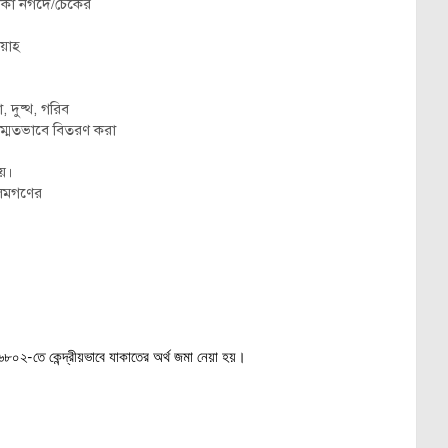
টাকা নগদে/চেকের
য়াহ
া, দুষ্থ, গরিব
তসম্মতভাবে বিতরণ করা
়।
েমগণের
২-তে কেন্দ্রীয়ভাবে যাকাতের অর্থ জমা নেয়া হয়।