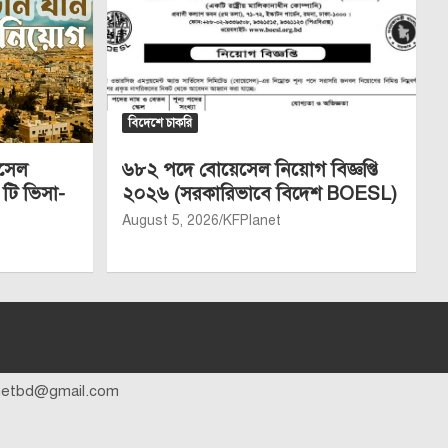
বিদেশে চাকরি
েসেল
৬৮২ পদে বোয়েসেল নিয়োগ বিজ্ঞপ্তি
 টি ভিসা-
২০২৬ (সরকারিভাবে বিদেশ BOESL)
August 5, 2026
KFPlanet
anetbd@gmail.com