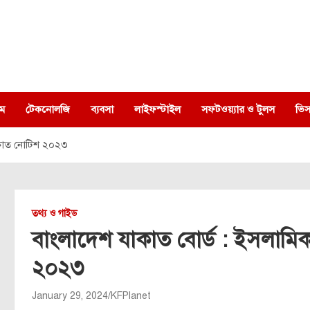
ম
টেকনোলজি
ব্যবসা
লাইফস্টাইল
সফটওয়্যার ও টুলস
ভিস
াকাত নোটিশ ২০২৩
তথ্য ও গাইড
বাংলাদেশ যাকাত বোর্ড : ইসলামি
২০২৩
January 29, 2024
KFPlanet