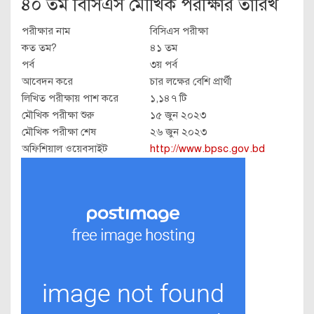
৪০ তম বিসিএস মৌখিক পরীক্ষার তারিখ
পরীক্ষার নাম
বিসিএস পরীক্ষা
কত তম?
৪১ তম
পর্ব
৩য় পর্ব
আবেদন করে
চার লক্ষের বেশি প্রার্থী
লিখিত পরীক্ষায় পাশ করে
১,১৪৭ টি
মৌখিক পরীক্ষা শুরু
১৫ জুন ২০২৩
মৌখিক পরীক্ষা শেষ
২৬ জুন ২০২৩
অফিশিয়াল ওয়েবসাইট
http://www.bpsc.gov.bd