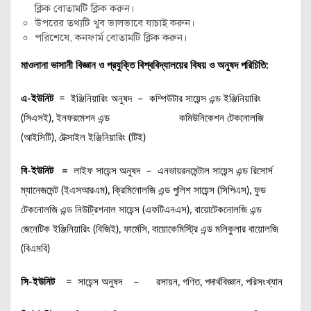
ক্লিক বোতামটি ক্লিক করুন।
উপরের তথ্যটি খুব ভালভাবে যাচাই করুন।
পরিশেষে, কনফার্ম বোতামটি ক্লিক করুন।
মাওলানা ভাসানী বিজ্ঞান ও প্রযুক্তি বিশ্ববিদ্যালয়ের বিষয় ও অনুষদ পরিচিতি:
এ-ইউনিট
= ইঞ্জিনিয়ারিং অনুষদ – কম্পিউটার সায়েন্স এন্ড ইঞ্জিনিয়ারিং
(সিএসই), ইনফরমেশন এন্ড কমিউনিকেশন টেকনোলজি
(আইসিটি), টেক্সাইল ইঞ্জিনিয়ারিং (টিই)
বি-ইউনিট =
লাইফ সায়েন্স অনুষদ – এনভায়রনমেন্টাল সায়েন্স এন্ড রিসোর্স
ম্যানেজমেন্ট (ইএসআরএম), ক্রিমিনোলজি এন্ড পুলিশ সায়েন্স (সিপিএস), ফুড
টেকনোলজি এন্ড নিউট্রিশনাল সায়েন্স (এফটিএনএস), বায়োটেকনোলজি এন্ড
জেনেটিক ইঞ্জিনিয়ারিং (বিজিই), ফার্মেসি, বায়োকেমিস্ট্রি এন্ড মলিকুলার বায়োলজি
(বিএমবি)
সি-ইউনিট
= সায়েন্স অনুষদ – রসায়ন, গণিত, পদার্থবিজ্ঞান, পরিসংখ্যান