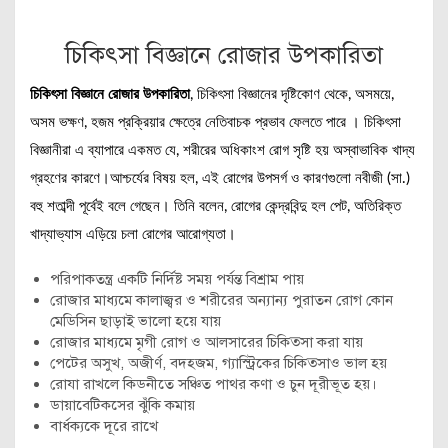
চিকিৎসা বিজ্ঞানে রোজার উপকারিতা
চিকিৎসা বিজ্ঞানে রোজার উপকারিতা
, চিকিৎসা বিজ্ঞানের দৃষ্টিকোণ থেকে, অসময়ে,
অসম ভক্ষণ, হজম প্রক্রিয়ার ক্ষেত্রে নেতিবাচক প্রভাব ফেলতে পারে । চিকিৎসা
বিজ্ঞানীরা এ ব্যাপারে একমত যে, শরীরের অধিকাংশ রোগ সৃষ্টি হয় অস্বাভাবিক খাদ্য
গ্রহণের কারণে।আশ্চর্যের বিষয় হল, এই রোগের উপসর্গ ও কারণগুলো নবীজী (সা.)
বহু শতাব্দী পূর্বেই বলে গেছেন। তিনি বলেন, রোগের কেন্দ্রবিন্দু হল পেট, অতিরিক্ত
খাদ্যাভ্যাস এড়িয়ে চলা রোগের আরোগ্যতা।
পরিপাকতন্ত্র একটি নির্দিষ্ট সময় পর্যন্ত বিশ্রাম পায়
রোজার মাধ্যমে কালাজ্বর ও শরীরের অন্যান্য পুরাতন রোগ কোন
মেডিসিন ছাড়াই ভালো হয়ে যায়
রোজার মাধ্যমে মৃগী রোগ ও আলসারের চিকিত্‍সা করা যায়
পেটের অসুখ, অজীর্ণ, বদহজম, গ্যাস্ট্রিকের চিকিত্‍সাও ভাল হয়
রোযা রাখলে কিডনীতে সঞ্চিত পাথর কণা ও চুন দূরীভূত হয়।
ডায়াবেটিকসের ঝুঁকি কমায়
বার্ধক্যকে দূরে রাখে