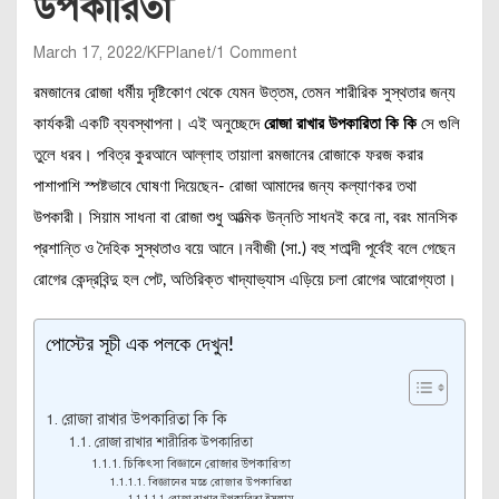
উপকারিতা
March 17, 2022
KFPlanet
1 Comment
রমজানের রোজা ধর্মীয় দৃষ্টিকোণ থেকে যেমন উত্তম, তেমন শারীরিক সুস্থতার জন্য
কার্যকরী একটি ব্যবস্থাপনা। এই অনুচ্ছেদে
রোজা রাখার উপকারিতা কি কি
সে গুলি
তুলে ধরব। পবিত্র কুরআনে আল্লাহ তায়ালা রমজানের রোজাকে ফরজ করার
পাশাপাশি স্পষ্টভাবে ঘোষণা দিয়েছেন- রোজা আমাদের জন্য কল্যাণকর তথা
উপকারী। সিয়াম সাধনা বা রোজা শুধু আত্মিক উন্নতি সাধনই করে না, বরং মানসিক
প্রশান্তি ও দৈহিক সুস্থতাও বয়ে আনে।নবীজী (সা.) বহু শতাব্দী পূর্বেই বলে গেছেন
রোগের কেন্দ্রবিন্দু হল পেট, অতিরিক্ত খাদ্যাভ্যাস এড়িয়ে চলা রোগের আরোগ্যতা।
পোস্টের সূচী এক পলকে দেখুন!
রোজা রাখার উপকারিতা কি কি
রোজা রাখার শারীরিক উপকারিতা
চিকিৎসা বিজ্ঞানে রোজার উপকারিতা
বিজ্ঞানের মতে রোজার উপকারিতা