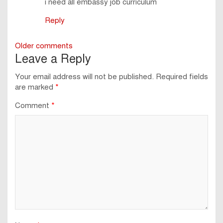
i need all embassy job curriculum
Reply
Comments
Older comments
Leave a Reply
navigation
Your email address will not be published.
Required fields
are marked
*
Comment
*