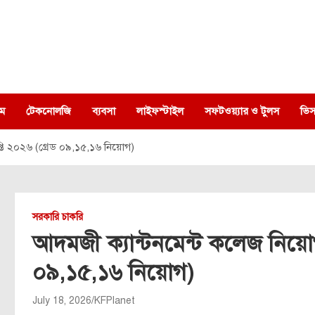
ম
টেকনোলজি
ব্যবসা
লাইফস্টাইল
সফটওয়্যার ও টুলস
ভিস
প্তি ২০২৬ (গ্রেড ০৯,১৫,১৬ নিয়োগ)
সরকারি চাকরি
আদমজী ক্যান্টনমেন্ট কলেজ নিয়োগ 
০৯,১৫,১৬ নিয়োগ)
July 18, 2026
KFPlanet