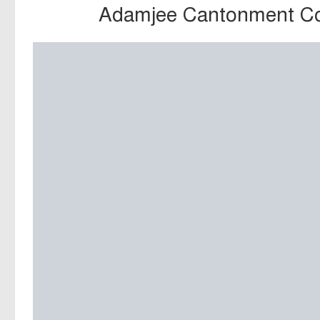
Adamjee Cantonment Col