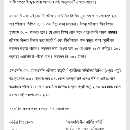
নার্সিং পড়তে ইচ্ছুক তারা আমাদের এই অনুচ্ছেদটি দেখতে পারেন।
এসএসসি এবং এইচএসসি পরীক্ষায় সম্মিলিত জিপিএ ন্যূনতম ৭.০০ থাকতে হবে
তবে পরীক্ষায় জিপিএ ৩.০০ এর নিচে থাকা চলবেনা। উভয় পরীক্ষায় জীববিজ্ঞানে
নুন্যতম ৩.০০ থাকতে হবে। যে কোন শিক্ষা বোর্ড হতে এইচএসসি অথবা সমমান
পরীক্ষায় বিজ্ঞান বিভাগ হতে উত্তীর্ণ এবং জীববিজ্ঞানে পাস নম্বর থাকা প্রার্থীগণ
আবেদন করতে পারবে। আবেদন জমা নেওয়া হবে ১৬ মে থেকে ২৬ মে পর্যন্ত। ১০০
নম্বরের এমসিকিউ পরীক্ষা হবে। আবেদন ফি ৭০০ টাকা।
এসএসসি এবং এইচএসসি পরীক্ষায় উত্তীর্ণ প্রার্থীদের সম্মিলিত জিপিএ (গ্রেড পয়েন্ট
গড় ন্যূনতম ৬.০০ থাকতে হবে এবং কোন অবস্থাতেই এসএসসি বা এইচএসসি
সমমানের পরীক্ষার যে কোন একটিতে জিপিএ (গ্রেড পয়েন্ট গড়) ২.৫০ এর নিচে কোন
অবস্থাতেই গ্রহণযোগ্য হবেনা।
বিস্তারিত সকল প্রকার তথ্য নিচে দেওয়া হল
ভর্তির শিরোনাম
বিএসসি ইন নার্সিং ভর্তি
আর্মড ফোর্সেস মেডিকেল