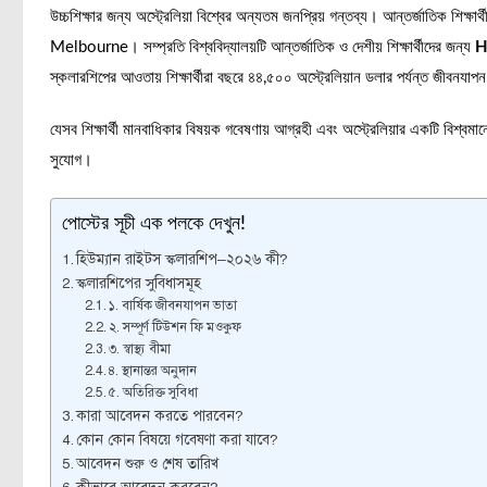
উচ্চশিক্ষার জন্য অস্ট্রেলিয়া বিশ্বের অন্যতম জনপ্রিয় গন্তব্য। আন্তর্জাতিক শিক্ষ
Melbourne। সম্প্রতি বিশ্ববিদ্যালয়টি আন্তর্জাতিক ও দেশীয় শিক্ষার্থীদের জন্য
H
স্কলারশিপের আওতায় শিক্ষার্থীরা বছরে ৪৪,৫০০ অস্ট্রেলিয়ান ডলার পর্যন্ত জীবনযাপন ভ
যেসব শিক্ষার্থী মানবাধিকার বিষয়ক গবেষণায় আগ্রহী এবং অস্ট্রেলিয়ার একটি বিশ্বমা
সুযোগ।
পোস্টের সূচী এক পলকে দেখুন!
হিউম্যান রাইটস স্কলারশিপ–২০২৬ কী?
স্কলারশিপের সুবিধাসমূহ
১. বার্ষিক জীবনযাপন ভাতা
২. সম্পূর্ণ টিউশন ফি মওকুফ
৩. স্বাস্থ্য বীমা
৪. স্থানান্তর অনুদান
৫. অতিরিক্ত সুবিধা
কারা আবেদন করতে পারবেন?
কোন কোন বিষয়ে গবেষণা করা যাবে?
আবেদন শুরু ও শেষ তারিখ