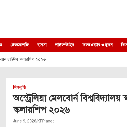
ম
টেকনোলজি
ব্যবসা
লাইফস্টাইল
সফটওয়্যার ও টুলস
ভিস
হিউম্যান রাইটস স্কলারশিপ ২০২৬
শিক্ষাবৃত্তি
অস্ট্রেলিয়া মেলবোর্ন বিশ্ববিদ্যাল
স্কলারশিপ ২০২৬
June 9, 2026
KFPlanet