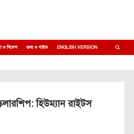
া ও বিদেশ
তথ্য ও গাইড
ENGLISH VERSION
য় স্কলারশিপ: হিউম্যান রাইটস