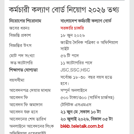
কর্মচারী কল্যাণ বোর্ড নিয়োগ ২০২৬ তথ্য
নিয়োগের শিরোনাম
বাংলাদেশ কর্মচারী কল্যাণ বোর্ড
জবের ধরনঃ
সরকারি চাকরি
বিজ্ঞপ্তি প্রকাশ
১৮ জুন ২০২৬
জাতীয় দৈনিক পত্রিকা ও অফিশিয়াল
বিজ্ঞপ্তির উৎস
সাইট
মোট পদ সংখ্যা
৫৬ টি পদে
কত ক্যাটাগরি
১১ ক্যাটাগরির পদে
শিক্ষাগত যোগ্যতা
JSC,SSC,HSC
সর্বোচ্চ ১৮-৩০ বছর বয়স হতে
বয়সসীমা
হবে।
আবেদনপত্র দেয়ার মাধ্যম
সম্পুর্ন অনলাইনে
আবেদন ফি
৫০০ টাকা/৩০০ (সার্ভিস চার্জসহ)
আবেদন ফি জমাদান
টেলিটক এসএমএস
আবেদন শুরু হবে
২১ জুন মে ,সকাল ১০ টা
আবেদনের শেষ তারিখ
২০ জুলাই ২০২৬, বিকাল ০৫ টা
অনলাইনে আবেদনের লিংক
bkkb.teletalk.com.bd
অফিশিয়াল ওয়েবসাইট