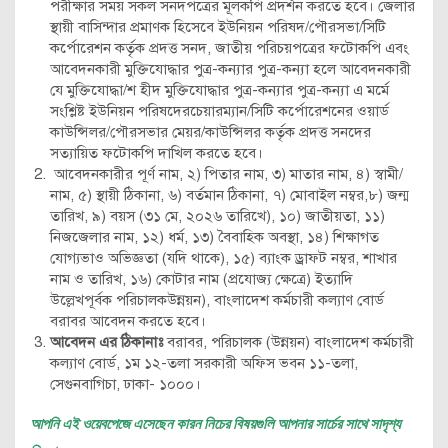
পরীক্ষার সময় সকল সনদপত্রের মূলকপি প্রদর্শন করতে হবে। জেলার
স্থায়ী বাসিন্দার প্রমাণক হিসেবে ইউনিয়ন পরিষদ/পৌরসভা/সিটি
কর্পোরেশন কর্তৃক প্রদত্ত সনদ, জাতীয় পরিচয়পত্রের ফটোকপি এবং
আবেদনকারী মুক্তিযোদ্ধার পুত্র-কন্যার পুত্র-কন্যা হলে আবেদনকারী
যে মুক্তিযোদ্ধা/শ হীদ মুক্তিযোদ্ধার পুত্র-কন্যার পুত্র-কন্যা এ মর্মে
সংশ্লিষ্ট ইউনিয়ন পরিষদেরচেয়ারম্যান/সিটি কর্পোরেশনের ওয়ার্ড
কাউন্সিলর/পৌরসভার মেয়র/কাউন্সিলর কর্তৃক প্রদত্ত সনদের
সত্যায়িত ফটোকপি দাখিল করতে হবে।
আবেদনকারীর পূর্ণ নাম, ২) পিতার নাম, ৩) মাতার নাম, ৪) স্বামী/
নাম, ৫) স্থায়ী ঠিকানা, ৬) বর্তমান ঠিকানা, ৭) মোবাইল নম্বর,৮) জন্ম
তারিখ, ৯) বয়স (৩১ মে, ২০২৬ তারিখে), ১০) জাতীয়তা, ১১)
নিজজেলার নাম, ১২) ধর্ম, ১৩) বৈবাহিক অবস্থা, ১৪) শিক্ষাগত
যোগ্যভাও অভিজ্ঞতা (যদি থাকে), ১৫) ব্যাংক ড্রাফট নম্বর, শাখার
নাম ও তারিখ, ১৬) কোটার নাম (প্রযোজ্য ক্ষেত্রে) ইত্যাদি
উল্লেখপূর্বক পরিচালকউন্নয়ন), বাংলাদেশ কর্মচারী কল্যাণ বোর্ড
বরাবর আবেদন করতে হবে।
আবেদন এর ঠিকানাঃ
বরাবর, পরিচালক (উন্নয়ন) বাংলাদেশ কর্মচারী
কল্যাণ বোর্ড, ১ম ১২-তলা সরকারী অফিস ভবন ১১-তলা,
সেগুনবাগিচা, ঢাকা- ১০০০।
আপনি এই ওয়েবপেজে এসেছেন কারন নিচের বিষয়গুলি আপনার সার্চের সাথে সাদৃশ্য