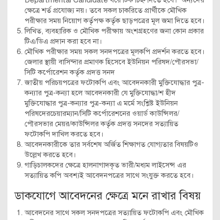
Departmental Candidate ঘরে টিক চিহ্ন দিতে হবে। অন্যদের
ক্ষেত্রে শর্ত প্রযোজ্য নয়। তবে সকল চাকরিতে প্রার্থীকে মৌখিক
পরীক্ষার সময় নিয়োগ কর্তৃপক্ষ কর্তৃক ছাড়পত্রের মূল জমা দিতে হবে।
লিখিত, ব্যবহারিক ও মৌখিক পরীক্ষায় অংশগ্রহণের জনা কোন প্রকার
টিএ/ডিএ প্রদান করা হবে না।
মৌখিক পরীক্ষার সময় সকল সনদপত্রের মূলকপি প্রদর্শন করতে হবে।
জেলার স্থায়ী বাসিন্দার প্রমাণক হিসেবে ইউনিয়ন পরিষদ/পৌরসভা/
সিটি কর্পোরেশন কর্তৃক প্রদত্ত সনদ
জাতীয় পরিচয়পত্রের ফটোকপি এবং আবেদনকারী মুক্তিযোদ্ধার পুত্র-
কন্যার পুত্র-কন্যা হলে আবেদনকারী যে মুক্তিযোদ্ধা/শ হীদ
মুক্তিযোদ্ধার পুত্র-কন্যার পুত্র-কন্যা এ মর্মে সংশ্লিষ্ট ইউনিয়ন
পরিষদেরচেয়ারম্যান/সিটি কর্পোরেশনের ওয়ার্ড কাউন্সিলর/
পৌরসভার মেয়র/কাউন্সিলর কর্তৃক প্রদত্ত সনদের সত্যায়িত
ফটোকপি দাখিল করতে হবে।
আবেদনকারীকে তার সর্বশেষ অর্জিত শিক্ষাগত যোগ্যতার বিষয়টিও
উল্লেখ করতে হবে।
গাড়িচালকদের ক্ষেত্রে হালনাগাদকৃত ভারী/মধ্যম লাইসেন্স এর
সত্যায়িত কপি অবশ্যই আবেদনপত্রের সাথে সংযুক্ত করতে হবে।
ডাকযোগে আবেদনের ক্ষেত্রে মনে রাখার বিষয়
আবেদনের সাথে সকল সনদপত্রের সত্যায়িত ফটোকপি এবং মৌখিক