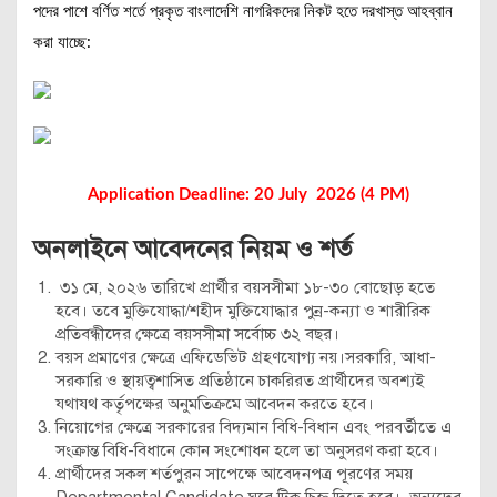
পদের পাশে বর্ণিত শর্তে প্রকৃত বাংলাদেশি নাগরিকদের নিকট হতে দরখাস্ত আহব্বান
করা যাচ্ছে:
Application Deadline: 20 July 2026 (4 PM)
অনলাইনে আবেদনের নিয়ম ও শর্ত
৩১ মে, ২০২৬ তারিখে প্রার্থীর বয়সসীমা ১৮-৩০ বোছোড় হতে
হবে। তবে মুক্তিযোদ্ধা/শহীদ মুক্তিযোদ্ধার পুন্র-কন্যা ও শারীরিক
প্রতিবন্ধীদের ক্ষেত্রে বয়সসীমা সর্বোচ্চ ৩২ বছর।
বয়স প্রমাণের ক্ষেত্রে এফিডেভিট গ্রহণযোগ্য নয়।সরকারি, আধা-
সরকারি ও স্থায়ত্বশাসিত প্রতিষ্ঠানে চাকরিরত প্রার্থীদের অবশ্যই
যথাযথ কর্তৃপক্ষের অনুমতিক্রমে আবেদন করতে হবে।
নিয়োগের ক্ষেত্রে সরকারের বিদ্যমান বিধি-বিধান এবং পরবর্তীতে এ
সংক্রান্ত বিধি-বিধানে কোন সংশোধন হলে তা অনুসরণ করা হবে।
প্রার্থীদের সকল শর্তপুরন সাপেক্ষে আবেদনপত্র পূরণের সময়