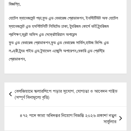
বিজ্ঞপ্তি,
হোটেল ম্যানেজমেন্ট পড়া,ফুড এন্ড বেভারেজ প্রোডাকশন, ইনস্টিটিউট অফ হোটেল
ম্যানেজমেন্ট এন্ড হসপিটালিটি লিমিটেড ঢাকা, ট্যুরিজম কোর্সে ভর্তি,ট্যুরিজম
প্রশিক্ষণ,ফ্রন্ট অফিস এন্ড সেক্রেটারিয়াল অপারেন্স
ফুড এন্ড বেভারেজ প্রোডাকশন,ফুড এন্ড বেভারেজ সার্ভিস,হাউজ কিপিং এন্ড
লণ্ড্রী,ট্যুর গাইড এন্ড ট্র্যাভেল এজেন্সি অপারেশন,বেকারি এন্ড প্রেস্ট্রি
প্রোডাকশন,
Post
বেলজিয়ামে স্কলারশিপে পড়ার সুযোগ, যোগ্যতা ও আবেদন গাইড
navigation
(সম্পূর্ণ বিনামূল্যে বৃত্তি)
৪৭২ পদে কারা অধিদপ্তর নিয়োগ বিজ্ঞপ্তি ২০২৬ প্রকাশ! নতুন
সার্কুলার