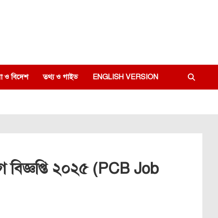
া ও বিদেশ
তথ্য ও গাইড
ENGLISH VERSION
োগ বিজ্ঞপ্তি ২০২৫ (PCB Job