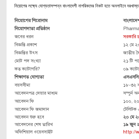
নিয়োগের লক্ষ্যে যোগ্যতাসম্পন্ন বাংলাদেশী নাগরিকদের নিকট হতে অনলাইনে দরখাস্ত
নিয়োগের শিরোনাম
বাংলাদেশ
নিয়োগদাতা প্রতিষ্ঠান
Pharma
জবের ধরন
সরকারি 
বিজ্ঞপ্তি প্রকাশ
১২ মে 
বিজ্ঞপ্তির উৎস
জাতীয় দৈ
মোট পদ সংখ্যা
২১ টি প
কত ক্যাটাগরি?
০৯ ক্যাট
শিক্ষাগত যোগ্যতা
এসএসসি,
বয়সসীমা
১৮-৩২ ব
আবেদনপত্র দেয়ার মাধ্যম
সম্পুর্ন 
আবেদন ফি
১০০, ২০
আবেদন ফি জমাদান
টেলিটক
আবেদন শুরু হবে
২০ মে 
আবেদনের শেষ তারিখ
১৯ জুন
অফিশিয়াল ওয়েবসাইট
http:/