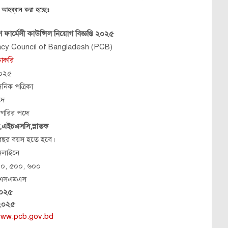
 আহব্বান করা হচ্ছেঃ
 ফার্মেসী কাউন্সিল নিয়োগ বিজ্ঞপ্তি ২০২৫
cy Council of Bangladesh (PCB)
চাকরি
২০২৫
নিক পত্রিকা
দে
াগরির পদে
এইচএসসি,স্নাতক
ছর বয়স হতে হবে।
অনলাইনে
০, ৫০০, ৬০০
 এসএমএস
২০২৫
 ২০২৫
/www.pcb.gov.bd