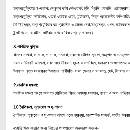
তথ্যপ্রযুক্তিতে ই-কমার্স; সেলুলার ডাটা নেটওয়ার্ক: টুজি, থ্রিজি, ফোরজি, ওয়াইম্যাক্স;
তথ্যপ্রযুক্তি; স্মার্টফোন; ওয়ার্ল্ড ওয়াইড ওয়েব; ইন্টারনেট; নিত্য প্রয়োজনীয় কম্পিউটি
বৈশিষ্ট্যসমূহ; তথ্যপ্রযুক্তির বড় প্রতিষ্ঠান ও তাদের সেবা/তথ্যসমূহ: গুগল, মাইক্
ইন্সটাগ্রাম; রোবটিক্স; সাইবার অপরাধ বিষয়ে প্রশ্ন থাকবে।
8.গাণিতিক যুক্তি:
বাস্তব সংখ্যা, ল.সা.গু, গ.সা.গু, শতকরা, সরল ও যৌগিক মুনাফা, অনুপাত ও সমানুপাত
সরল ও দ্বিপদী অসমতা, সরল সহসমীকরণ; সূচক ও লগারিদম, সমান্তর ও গুণোত্তর অনুক্
উপপাদ্য, বৃত্ত সংক্রান্ত উপপাদ্য, পরিমিতি- সরল ক্ষেত্র ও ঘনবস্তু, সেট, বিন্যাস 
9.মানসিক দক্ষতা:
মানসিক দক্ষতা অংশে ভাষাগত যৌক্তিক বিচার, সমস্যা সমাধান, বানান ও ভাষা, যান্ত্রিক 
10.নৈতিকতা, মূল্যবোধ ও সু-শাসন:
নৈতিকতা, মূল্যবোধ ও সু-শাসন অংশে এদের ব্যাখ্যা, পারস্পরিক সম্পর্ক, জাতীয় উন্ন
প্রস্তুতি শুরু করার জন্য নিচের ধাপগুলো অনুসরণ করুন-