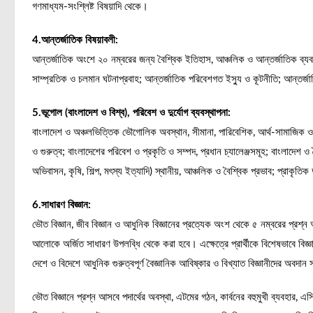
গণমাধ্যম-সংশ্লিষ্ট বিষয়াদি থেকে।
4.আন্তর্জাতিক বিষয়াবলী:
আন্তর্জাতিক অংশে ২০ নম্বরের জন্য বৈশ্বিক ইতিহাস, আঞ্চলিক ও আন্তর্জাতিক ব্যবস্থা,
সাম্প্রতিক ও চলমান ঘটনাপ্রবাহ; আন্তর্জাতিক পরিবেশগত ইস্যু ও কূটনীতি; আন্তর্জা
5.ভূগোল (বাংলাদেশ ও বিশ্ব), পরিবেশ ও দুর্যোগ ব্যবস্থাপনা:
বাংলাদেশ ও অঞ্চলভিত্তিক ভৌগোলিক অবস্থান, সীমানা, পারিবেশিক, আর্থ-সামাজিক ও 
ও গুরুত্ব; বাংলাদেশের পরিবেশ ও প্রকৃতি ও সম্পদ, প্রধান চ্যালেঞ্জসমূহ; বাংলাদেশ ও
অভিবাসন, কৃষি, শিল্প, মৎস্য ইত্যাদি) স্থানীয়, আঞ্চলিক ও বৈশ্বিক প্রভাব; প্রাকৃতিক 
6.সাধারণ বিজ্ঞান:
ভৌত বিজ্ঞান, জীব বিজ্ঞান ও আধুনিক বিজ্ঞানের প্রত্যেক অংশ থেকে ৫ নম্বরের প্রশ্ন আ
আলোকে অর্জিত সাধারণ উপলব্ধি থেকে করা হবে। এক্ষেত্রে প্রার্থীকে বিশেষভাবে বি
দেশে ও বিদেশে আধুনিক গুরুত্বপূর্ণ বৈজ্ঞানিক আবিষ্কার ও বিখ্যাত বিজ্ঞানীদের অবদান 
ভৌত বিজ্ঞানে প্রশ্ন আসবে পদার্থের অবস্থা, এটমের গঠন, কার্বনের বহুমুখী ব্যবহার, এ