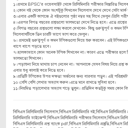
১।প্রথমে BPSC’র ওয়েবসাইট থেকে প্রিলিমিনারি পরীক্ষার বিস্তারিত সি
২।কোন বই থেকে কোন অংশটুকু শিখবেন সিলেবাস দেখে দেখে সেটা মার্ক
৩।এবার একটি কাগজে ঐ বইগুলোর পৃষ্ঠা নম্বর সহ লিখে ফেলুন।প্রিলি পরী
৪।এরপর বিগত বছরের প্রশ্নগুলো ভালমতো দেখে নিতে হবে। এতে প্রশ্নের
৫।বিগত বছরের প্রশ্নগুলো লক্ষ্য করলে দেখবেন- কিছু গুরুত্বপূর্ণ ও কমন
সিলেবাসটিকে তিন চারটি ভাগে ভাগ করে ফেলুন।
৬। প্রথমেই গুরুত্বপূর্ণ ও কমন টপিকগুলো দিয়ে শুরু করবেন। এই টপিক
ধাপে ধাপে পড়তে হবে।
৭।হালকাভাবে কোন অনেক টপিক শিখবেন না। কারণ এতে পরীক্ষার হলে গিয়ে দ্বি
ভালমতো শিখবেন।
৮।পড়াশুনা নিয়ে মাথায় চাপ নেবেন না। আপনাকে যেসব বিষয় নিয়ে প্রশ্
এবার শুধু ঝালাই করে নিতে হবে।
৯।প্রতিটি টপিকের উপর দক্ষতা অর্জনের জন্য বারবার পড়ুন। এই পরিশ্র
১০।বেশি বেশি লেখার অভ্যাস করুন।এতে মনে রাখতে সুবিধা হবে।
১১।নিয়মিত পড়ালেখার অভ্যাস গড়ে তুলুন। প্রতিদিন কতটুকু সময় কোন ব
বিসিএস প্রিলিমিনারি সিলেবাস,বিসিএস প্রিলিমিনারি বই,বিসিএস প্রিলিমিনার
প্রিলিমিনারি ডাইজেস্ট,বিসিএস প্রিলিমিনারি পরীক্ষার সিলেবাস,বিসিএস প্রি
বিসিএস প্রিলিমিনারি প্রশ্ন ব্যাংক pdf,বিসিএস প্রিলিমিনারি প্রস্তুতি,বিসিএস 