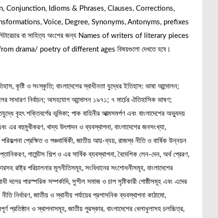
n, Conjunction, Idioms & Phrases, Clauses, Corrections,
nsformations, Voice, Degree, Synonyms, Antonyms, prefixes
লিটারেচার বা সাহিত্য অংশের জন্য Names of writers of literary pieces
om drama/ poetry of different ages বিষয়গুলো দেখতে হবে।
স, কৃষ্টি ও সংস্কৃতি; বাংলাদেশের স্বাধীনতা যুদ্ধের ইতিহাস: ভাষা আন্দোলন;
ের সাধারণ নির্বাচন; অসহযোগ আন্দোলন ১৯৭১; ৭ মার্চের ঐতিহাসিক ভাষণ;
ুদ্ধে বৃহৎ শক্তিবর্গের ভূমিকা; পাক বাহিনীর আত্মসমর্পণ এবং বাংলাদেশের অভ্যুদয়
ং এর বহুমুখীকরণ, খাদ্য উৎপাদন ও ব্যবস্থাপনা, বাংলাদেশের জনসংখ্যা,
িকল্পনা প্রেক্ষিত ও পঞ্চবার্ষিকী, জাতীয় আয়-ব্যয়, রাজস্ব নীতি ও বার্ষিক উন্নয়ন
প্তানিকরণ, গার্মেন্টস শিল্প ও এর সার্বিক ব্যবস্থাপনা, বৈদেশিক লেন-দেন, অর্থ প্রেরণ,
িকারসহ রাষ্ট্র পরিচালনার মূলনীতিসমূহ, সংবিধানের সংশোধনীসমূহ, বাংলাদেশের
ী দলের পারস্পরিক সম্পর্কাদি, সুশীল সমাজ ও চাপ সৃষ্টিকারী গোষ্ঠীসমূহ এবং এদের
ি নির্ধারণ, জাতীয় ও স্থানীয় পর্যায়ের প্রশাসনিক ব্যবস্থাপনা কাঠামো,
পূর্ণ প্রতিষ্ঠান ও স্থাপনাসমূহ, জাতীয় পুরস্কার, বাংলাদেশের খেলাধুলাসহ চলচ্চিত্র,