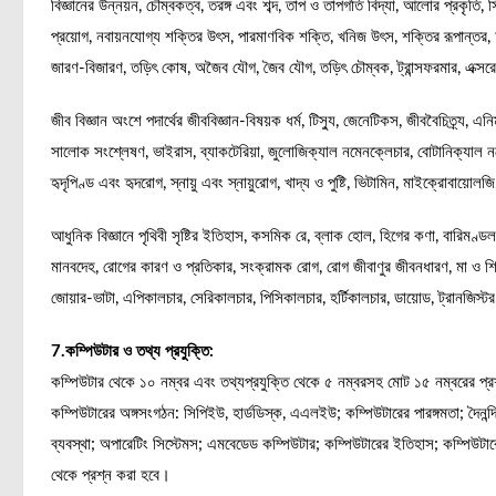
বিজ্ঞানের উন্নয়ন, চৌম্বকত্ব, তরঙ্গ এবং শব্দ, তাপ ও তাপগতি বিদ্যা, আলোর প্রকৃতি,
প্রয়োগ, নবায়নযোগ্য শক্তির উৎস, পারমাণবিক শক্তি, খনিজ উৎস, শক্তির রূপান্তর, 
জারণ-বিজারণ, তড়িৎ কোষ, অজৈব যৌগ, জৈব যৌগ, তড়িৎ চৌম্বক, ট্রান্সফরমার, এক্সরে,
জীব বিজ্ঞান অংশে পদার্থের জীববিজ্ঞান-বিষয়ক ধর্ম, টিস্যু, জেনেটিকস, জীববৈচিত্র্য, এনি
সালোক সংশ্লেষণ, ভাইরাস, ব্যাকটেরিয়া, জুলোজিক্যাল নমেনক্লেচার, বোটানিক্যাল নম
হৃদৃপিণ্ড এবং হৃদরোগ, স্নায়ু এবং স্নায়ুরোগ, খাদ্য ও পুষ্টি, ভিটামিন, মাইক্রোবায়োলজ
আধুনিক বিজ্ঞানে পৃথিবী সৃষ্টির ইতিহাস, কসমিক রে, ব্লাক হোল, হিগের কণা, বারিমণ্ডল,
মানবদেহ, রোগের কারণ ও প্রতিকার, সংক্রামক রোগ, রোগ জীবাণুর জীবনধারণ, মা ও শি
জোয়ার-ভাটা, এপিকালচার, সেরিকালচার, পিসিকালচার, হর্টিকালচার, ডায়োড, ট্রানজিস্ট
7.কম্পিউটার ও তথ্য প্রযুক্তি:
কম্পিউটার থেকে ১০ নম্বর এবং তথ্যপ্রযুক্তি থেকে ৫ নম্বরসহ মোট ১৫ নম্বরের প
কম্পিউটারের অঙ্গসংগঠন: সিপিইউ, হার্ডডিস্ক, এএলইউ; কম্পিউটারের পারঙ্গমতা; দৈনন্দিন 
ব্যবস্থা; অপারেটিং সিস্টেমস; এমবেডেড কম্পিউটার; কম্পিউটারের ইতিহাস; কম্পিউটার
থেকে প্রশ্ন করা হবে।