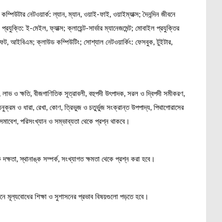
 কম্পিউটার নেটওয়ার্ক: ল্যান, ম্যান, ওয়াই-ফাই, ওয়াইম্যাক্স; দৈনন্দিন জীবনে
ং প্রযুক্তি: ই-মেইল, ফ্যাক্স; ক্লায়েন্ট-সার্ভার ম্যানেজমেন্ট; মোবাইল প্রযুক্তির
রোসফট, আইবিএম; ক্লাউড কম্পিউটিং; সোশ্যাল নেটওয়ার্কিং: ফেসবুক, টুইটার,
, লাভ ও ক্ষতি, বীজগাণিতিক সূত্রাবলী, বহুপদী উৎপাদক, সরল ও দ্বিপদী সমীকরণ,
রম ও ধারা, রেখা, কোণ, ত্রিভুজ ও চতুর্ভুজ সংক্রান্ত উপপাদ্য, পিথাগোরাসের
ও সমাবেশ, পরিসংখ্যান ও সম্ভাব্যতা থেকে প্রশ্ন থাকবে।
দক্ষতা, স্থানাঙ্ক সম্পর্ক, সংখ্যাগত ক্ষমতা থেকে প্রশ্ন করা হবে।
য়নে মূল্যবোধের শিক্ষা ও সুশাসনের প্রভাব বিষয়গুলো পড়তে হবে।