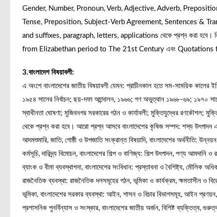
Gender, Number, Pronoun, Verb, Adjective, Adverb, Prepositio
Tense, Preposition, Subject-Verb Agreement, Sentences & Tra
and suffixes, paragraph, letters, applications থেকে প্রশ্ন করা হবে। 
from Elizabethan period to The 21st Century এবং Quotations fr
3.বাংলাদেশ বিষয়াবলী:
এ অংশে বাংলাদেশের জাতীয় বিষয়াবলী যেমন: প্রাচীনকাল হতে সম-সাময়িক কালের ইতিহা
১৯৫৪ সালের নির্বাচন; ছয়-দফা আন্দোলন, ১৯৬৬; গণ অভুত্থান ১৯৬৮-৬৯; ১৯৭০ সাল
স্বাধীনতা ঘোষণা; মুজিবনগর সরকারের গঠন ও কার্যাবলী; মুক্তিযুদ্ধের রণকৌশল; মুক্তিয
থেকে প্রশ্ন করা হবে। আরো প্রশ্ন আসবে বাংলাদেশের কৃষিজ সম্পদ: শস্য উৎপাদন এব
আদমশুমারি, জাতি, গোষ্ঠী ও উপজাতি সংক্রান্ত বিষয়াদি, বাংলাদেশের অর্থনীতি: উন্নয়ন পর
কর্মসূচি, দারিদ্র্য বিমোচন, বাংলাদেশের শিল্প ও বাণিজ্য: শিল্প উৎপাদন, পণ্য আমদানি ও র
ব্যাংক ও বীমা ব্যবস্থাপনা, বাংলাদেশের সংবিধান: প্রস্তাবনা ও বৈশিষ্ট্য, মৌলিক অধ
রাজনৈতিক ব্যবস্থা: রাজনৈতিক দলসমূহের গঠন, ভূমিকা ও কার্যক্রম, ক্ষমতাসীন ও বিরোধ
ভূমিকা, বাংলাদেশের সরকার ব্যবস্থা: আইন, শাসন ও বিচার বিভাগসমূহ, আইন প্রণয়ন, নীত
প্রশাসনিক পুনর্বিন্যাস ও সংস্কার, বাংলাদেশের জাতীয় অর্জন, বিশিষ্ট ব্যক্তিত্ব, গুরুত্ব