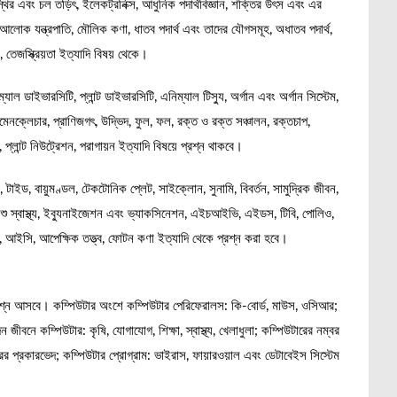
 স্থির এবং চল তড়িৎ, ইলেকট্রনিক্স, আধুনিক পদার্থবিজ্ঞান, শক্তির উৎস এবং এর
আলোক যন্ত্রপাতি, মৌলিক কণা, ধাতব পদার্থ এবং তাদের যৌগসমূহ, অধাতব পদার্থ,
 তেজস্ক্রিয়তা ইত্যাদি বিষয় থেকে।
ম্যাল ডাইভারসিটি, প্লান্ট ডাইভারসিটি, এনিম্যাল টিস্যু, অর্গান এবং অর্গান সিস্টেম,
েনক্লেচার, প্রাণিজগৎ, উদ্ভিদ, ফুল, ফল, রক্ত ও রক্ত সঞ্চালন, রক্তচাপ,
ি, প্লান্ট নিউট্রেশন, পরাগায়ন ইত্যাদি বিষয়ে প্রশ্ন থাকবে।
 টাইড, বায়ুমণ্ডল, টেকটোনিক প্লেট, সাইক্লোন, সুনামি, বিবর্তন, সামুদ্রিক জীবন,
শু স্বাস্থ্য, ইব্যুনাইজেশন এবং ভ্যাকসিনেশন, এইচআইভি, এইডস, টিবি, পোলিও,
র, আইসি, আপেক্ষিক তত্ত্ব, ফোটন কণা ইত্যাদি থেকে প্রশ্ন করা হবে।
্রশ্ন আসবে। কম্পিউটার অংশে কম্পিউটার পেরিফেরালস: কি-বোর্ড, মাউস, ওসিআর;
জীবনে কম্পিউটার: কৃষি, যোগাযোগ, শিক্ষা, স্বাস্থ্য, খেলাধুলা; কম্পিউটারের নম্বর
ের প্রকারভেদ; কম্পিউটার প্রোগ্রাম: ভাইরাস, ফায়ারওয়াল এবং ডেটাবেইস সিস্টেম