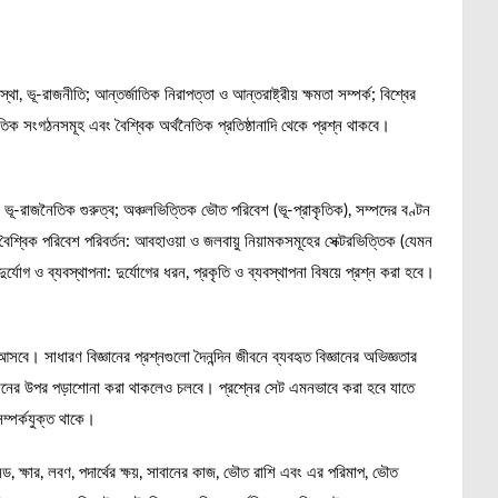
 ভূ-রাজনীতি; আন্তর্জাতিক নিরাপত্তা ও আন্তরাষ্ট্রীয় ক্ষমতা সম্পর্ক; বিশ্বের
তিক সংগঠনসমূহ এবং বৈশ্বিক অর্থনৈতিক প্রতিষ্ঠানাদি থেকে প্রশ্ন থাকবে।
ভূ-রাজনৈতিক গুরুত্ব; অঞ্চলভিত্তিক ভৌত পরিবেশ (ভূ-প্রাকৃতিক), সম্পদের বণ্টন
 বৈশ্বিক পরিবেশ পরিবর্তন: আবহাওয়া ও জলবায়ু নিয়ামকসমূহের সেক্টরভিত্তিক (যেমন
দুর্যোগ ও ব্যবস্থাপনা: দুর্যোগের ধরন, প্রকৃতি ও ব্যবস্থাপনা বিষয়ে প্রশ্ন করা হবে।
সবে। সাধারণ বিজ্ঞানের প্রশ্নগুলো দৈনন্দিন জীবনে ব্যবহৃত বিজ্ঞানের অভিজ্ঞতার
জ্ঞানের উপর পড়াশোনা করা থাকলেও চলবে। প্রশ্নের সেট এমনভাবে করা হবে যাতে
সম্পর্কযুক্ত থাকে।
সিড, ক্ষার, লবণ, পদার্থের ক্ষয়, সাবানের কাজ, ভৌত রাশি এবং এর পরিমাপ, ভৌত