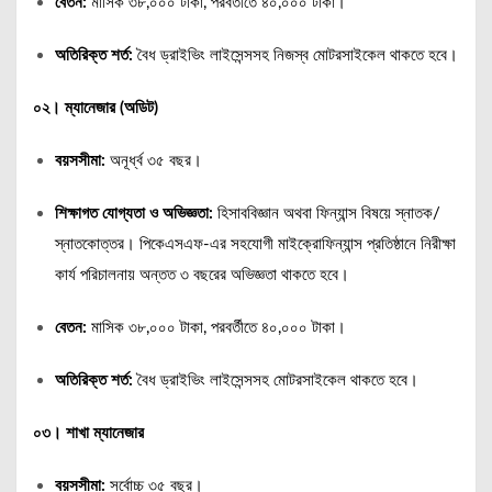
বেতন:
মাসিক ৩৮,০০০ টাকা, পরবর্তীতে ৪০,০০০ টাকা।
অতিরিক্ত শর্ত:
বৈধ ড্রাইভিং লাইসেন্সসহ নিজস্ব মোটরসাইকেল থাকতে হবে।
০২। ম্যানেজার (অডিট)
বয়সসীমা:
অনূর্ধ্ব ৩৫ বছর।
শিক্ষাগত যোগ্যতা ও অভিজ্ঞতা:
হিসাববিজ্ঞান অথবা ফিন্যান্স বিষয়ে স্নাতক/
স্নাতকোত্তর। পিকেএসএফ-এর সহযোগী মাইক্রোফিন্যান্স প্রতিষ্ঠানে নিরীক্ষা
কার্য পরিচালনায় অন্তত ৩ বছরের অভিজ্ঞতা থাকতে হবে।
বেতন:
মাসিক ৩৮,০০০ টাকা, পরবর্তীতে ৪০,০০০ টাকা।
অতিরিক্ত শর্ত:
বৈধ ড্রাইভিং লাইসেন্সসহ মোটরসাইকেল থাকতে হবে।
০৩। শাখা ম্যানেজার
বয়সসীমা:
সর্বোচ্চ ৩৫ বছর।