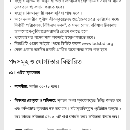
সংস্থার নীতিমালা অনুযায়ী উত্তীর্ণ প্রার্থীদের যোগদানের সময় জামানত
ফেরতযোগ্য প্রদান করতে হবে।
সংস্থার নিয়মানুযায়ী সকল সুবিধা প্রাপ্ত হবে ।
আবেদনকারীর পূর্ণাঙ্গ জীবনবৃত্তান্তসহ ৩০/০৯/২০২৫ তারিখের মধ্যে
নির্বাহী পরিচালক,“বিডিএস ভবন”, ৫ সদর রোড, বরিশাল ঠিকানায়
ডাকযোগে/কুরিয়ারে/সরাসরি প্রেরণ করতে হবে
খামেরউপর পদের নাম অবশ্যই উল্লেখ করতে হবে।
বিজ্ঞপ্তিটি ওয়েব সাইটে পেতে ভিজিট করুন www.bdsbd.org
কোন প্রকার তদবির চাকরি প্রার্থীর অযোগ্যতা বলে গণ্য হবে।
পদসমূহ ও যোগ্যতার বিস্তারিত
০১। এরিয়া ম্যানেজার
বয়সসীমা:
সর্বোচ্চ ৩৫-৪০ বছর।
শিক্ষাগত যোগ্যতা ও অভিজ্ঞতা:
স্নাতক অথবা স্নাতকোত্তর ডিগ্রি থাকতে হবে
এবং কম্পিউটার ব্যবহারে দক্ষ হতে হবে। মাইক্রোফিন্যান্স প্রতিষ্ঠানে অন্তত ২
বছর কাজের অভিজ্ঞতা এবং ৬-৭টি শাখা তদারকি করার অভিজ্ঞতা থাকতে হবে।