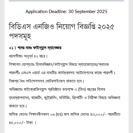
Application Deadline: 30 September 2025
বিডিএস এনজিও নিয়োগ বিজ্ঞপ্তি ২০২৫
পদসমূহ
০১। পদের নামঃ ফাইন্যান্স ম্যানেজার
বয়সসীমাঃ অনূর্ধ্ব ৪২ বছর।
শিক্ষাগত যোগ্যতাঃ হিসাববিজ্ঞান/ফাইন্যান্স বিষয়ে স্নাতকোত্তর/স্নাতক
পারদর্শীঃ এমএস ওয়ার্ড এর যাবতীয় কার্যক্রমসহ অটোমেশনের কাজে পারদর্শী।
নিজস্ব বৈধ লাইসেলসসহ মোটরসাইকেল থাকতে হবে।
অভিজ্ঞতাঃ মাইক্রোফিন্যান্স প্রতিষ্ঠানে কমপক্ষে ৩ (তিন) বছরের হিসাব
ব্যবস্থাপনাসহ, বাজেটিং, কন্ট্রোলিং, মনিটরিং, রিপোর্টিং ও নিরীক্ষা বিষয়ে অভিজ্ঞতা
থাকতে হবে।
মাসিক বেতনঃ শিক্ষানবীশকাল ০৬ (ছয়) মাস মাসিক বেতনঃ ৪৩,০০০/- পরবর্তীতে
৪৫,০০০/- টাকা ।