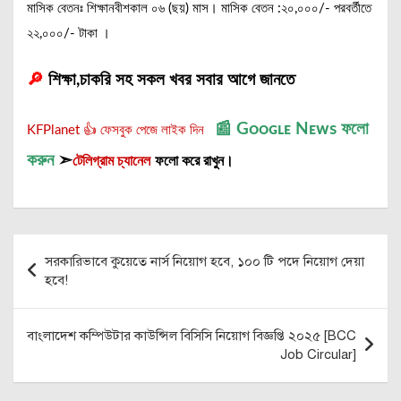
মাসিক বেতনঃ শিক্ষানবীশকাল ০৬ (ছয়) মাস। মাসিক বেতন :২০,০০০/- পরবর্তীতে
২২,০০০/- টাকা ।
🔎
শিক্ষা,চাকরি সহ সকল খবর সবার আগে জানতে
📰
Gᴏᴏɢʟᴇ Nᴇᴡs
ফলো
KFPlanet 👍 ফেসবুক পেজে লাইক দিন
করুন
➣
টেলিগ্রাম চ্যানেল
ফলো করে রাখুন।
Post
সরকারিভাবে কুয়েতে নার্স নিয়োগ হবে, ১০০ টি পদে নিয়োগ দেয়া
navigation
হবে!
বাংলাদেশ কম্পিউটার কাউন্সিল বিসিসি নিয়োগ বিজ্ঞপ্তি ২০২৫ [BCC
Job Circular]