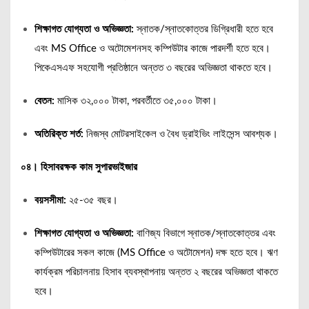
শিক্ষাগত যোগ্যতা ও অভিজ্ঞতা:
স্নাতক/স্নাতকোত্তর ডিগ্রিধারী হতে হবে
এবং MS Office ও অটোমেশনসহ কম্পিউটার কাজে পারদর্শী হতে হবে।
পিকেএসএফ সহযোগী প্রতিষ্ঠানে অন্তত ৩ বছরের অভিজ্ঞতা থাকতে হবে।
বেতন:
মাসিক ৩২,০০০ টাকা, পরবর্তীতে ৩৫,০০০ টাকা।
অতিরিক্ত শর্ত:
নিজস্ব মোটরসাইকেল ও বৈধ ড্রাইভিং লাইসেন্স আবশ্যক।
০৪। হিসাবরক্ষক কাম সুপারভাইজার
বয়সসীমা:
২৫-৩৫ বছর।
শিক্ষাগত যোগ্যতা ও অভিজ্ঞতা:
বাণিজ্য বিভাগে স্নাতক/স্নাতকোত্তর এবং
কম্পিউটারের সকল কাজে (MS Office ও অটোমেশন) দক্ষ হতে হবে। ঋণ
কার্যক্রম পরিচালনায় হিসাব ব্যবস্থাপনায় অন্তত ২ বছরের অভিজ্ঞতা থাকতে
হবে।