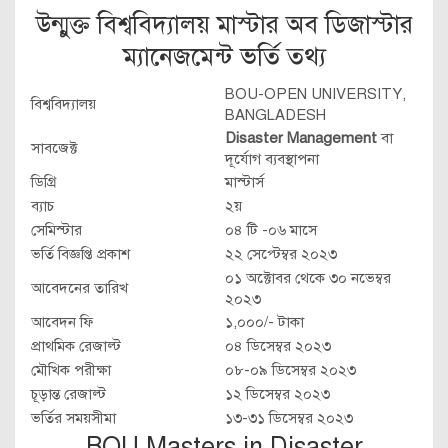
উন্মুক্ত বিশ্ববিদ্যালয় মাস্টার অব ডিজাস্টার
ম্যানেজমেন্ট ভর্তি তথ্য
BOU-OPEN UNIVERSITY,
বিশ্ববিদ্যালয়
BANGLADESH
Disaster Management
বা
সাবজেক্ট
দূর্যোগ ব্যবস্থাপনা
ডিগ্রি
মাস্টার্স
ব্যাচ
২য়
সেমিস্টার
০৪ টি -০৬ মাসে
ভর্তি বিজ্ঞপ্তি প্রকাশ
২২ সেপ্টেম্বর ২০২৩
০১ অক্টোবর থেকে ৩০ নভেম্বর
আবেদনের তারিখ
২০২৩
আবেদন ফি
১,০০০/- টাকা
প্রাথমিক রেজাল্ট
০৪ ডিসেম্বর ২০২৩
মৌখিক পরীক্ষা
০৮-০৯ ডিসেম্বর ২০২৩
চূড়ান্ত রেজাল্ট
১২ ডিসেম্বর ২০২৩
ভর্তির সময়সীমা
১৩-৩১ ডিসেম্বর ২০২৩
BOU Masters in Disaster