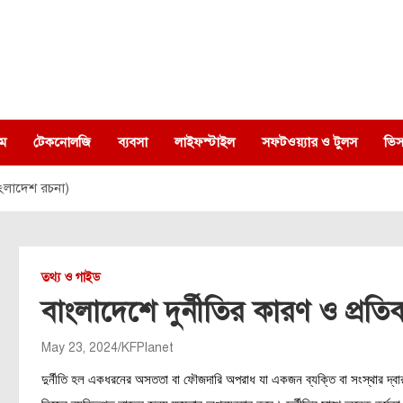
ম
টেকনোলজি
ব্যবসা
লাইফস্টাইল
সফটওয়্যার ও টুলস
ভিস
বাংলাদেশ রচনা)
তথ্য ও গাইড
বাংলাদেশে দুর্নীতির কারণ ও প্রতি
May 23, 2024
KFPlanet
দুর্নীতি হল একধরনের অসততা বা ফৌজদারি অপরাধ যা একজন ব্যক্তি বা সংস্থার দ্বারা কর