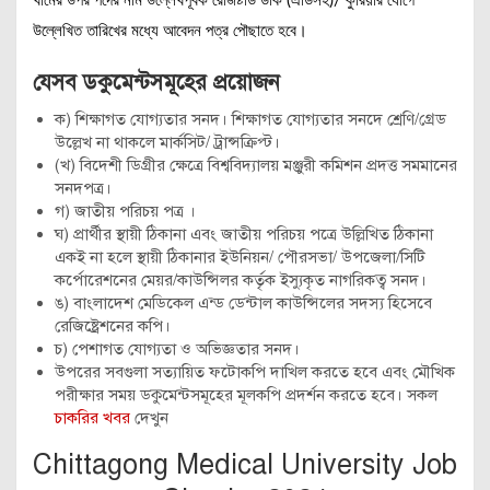
খামের উপর পদের নাম উল্লেখপূর্বক রেজিষ্টার্ড ডাক (এডিসহ)/ কুরিয়ার যােগে
উল্লেখিত তারিখের মধ্যে আবেদন পত্র পৌছাতে হবে।
যেসব ডকুমেন্টসমূহের প্রয়োজন
ক) শিক্ষাগত যােগ্যতার সনদ। শিক্ষাগত যােগ্যতার সনদে শ্রেণি/গ্রেড
উল্লেখ না থাকলে মার্কসিট/ ট্রান্সক্রিপ্ট।
(খ) বিদেশী ডিগ্রীর ক্ষেত্রে বিশ্ববিদ্যালয় মঞ্জুরী কমিশন প্রদত্ত সমমানের
সনদপত্র।
গ) জাতীয় পরিচয় পত্র ।
ঘ) প্রার্থীর স্থায়ী ঠিকানা এবং জাতীয় পরিচয় পত্রে উল্লিখিত ঠিকানা
একই না হলে স্থায়ী ঠিকানার ইউনিয়ন/ পৌরসভা/ উপজেলা/সিটি
কর্পোরেশনের মেয়র/কাউন্সিলর কর্তৃক ইস্যুকৃত নাগরিকত্ব সনদ।
ঙ) বাংলাদেশ মেডিকেল এন্ড ডেন্টাল কাউন্সিলের সদস্য হিসেবে
রেজিষ্ট্রেশনের কপি।
চ) পেশাগত যােগ্যতা ও অভিজ্ঞতার সনদ।
উপরের সবগুলা সত্যায়িত ফটোকপি দাখিল করতে হবে এবং মৌখিক
পরীক্ষার সময় ডকুমেন্টসমূহের মূলকপি প্রদর্শন করতে হবে। সকল
চাকরির খবর
দেখুন
Chittagong Medical University Job