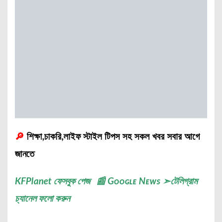
🔎
শিক্ষা,চাকরি,লাইফ স্টাইল টিপস সহ সকল খবর সবার আগে
জানতে
KFPlanet
ফেসবুক পেজ
📰
Gᴏᴏɢʟᴇ Nᴇᴡs
➣
টেলিগ্রাম
চ্যানেল
ফলো করুন