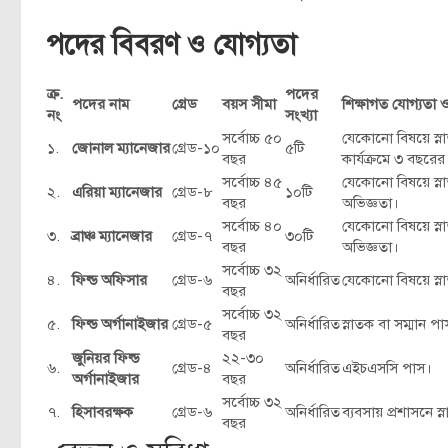
পদের বিবরণ ও যোগ্যতা
ক্র.
পদের
পদের নাম
গ্রেড
বয়স সীমা
শিক্ষাগত যোগ্যতা 
নং
সংখ্যা
সর্বোচ্চ ৫০
যেকোনো বিষয়ে স্ন
১.
জোনাল ম্যানেজার
গ্রেড-১০
৫টি
বছর
কার্যক্রমে ৩ বছরের
সর্বোচ্চ ৪৫
যেকোনো বিষয়ে স্নাত
২.
এরিয়া ম্যানেজার
গ্রেড-৮
১০টি
বছর
অভিজ্ঞতা।
সর্বোচ্চ ৪০
যেকোনো বিষয়ে স্নাত
৩.
ব্রাঞ্চ ম্যানেজার
গ্রেড-৭
৩০টি
বছর
অভিজ্ঞতা।
সর্বোচ্চ ৩২
৪.
ফিল্ড অফিসার
গ্রেড-৬
অনির্ধারিত
যেকোনো বিষয়ে স্না
বছর
সর্বোচ্চ ৩২
৫.
ফিল্ড অর্গানাইজার
গ্রেড-৫
অনির্ধারিত
স্নাতক বা সম্মান প
বছর
জুনিয়র ফিল্ড
২২-৩০
৬.
গ্রেড-৪
অনির্ধারিত
এইচএসসি পাস।
অর্গানাইজার
বছর
সর্বোচ্চ ৩২
৭.
হিসাবরক্ষক
গ্রেড-৬
অনির্ধারিত
ব্যবসায় প্রশাসনে স্
বছর