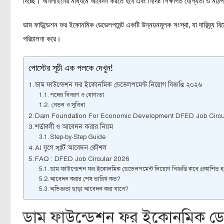
দিচ্ছে। অনলাইনের মাধ্যমে আবেদন করতে হবে এবং নির্দিষ্ট শিক্ষাগত যোগ্যতা ও মাঠপ
ডাম ফাউন্ডেশন ফর ইকোনমিক ডেভেলপমেন্ট একটি উন্নয়নমূলক সংস্থা, যা দারিদ্র্য বিমো
পরিচালনা করে।
পোস্টের সূচী এক পলকে দেখুন!
ডাম ফাউন্ডেশন ফর ইকোনমিক ডেভেলপমেন্ট নিয়োগ বিজ্ঞপ্তি ২০২৬
পদের বিবরণ ও যোগ্যতা
বেতন ও সুবিধা
Dam Foundation For Economic Development DFED Job Circu
শর্তাবলী ও আবেদন করার নিয়ম
Step-by-Step Guide
AI যুগে স্মার্ট আবেদন কৌশল
FAQ : DFED Job Circular 2026
ডাম ফাউন্ডেশন ফর ইকোনমিক ডেভেলপমেন্ট নিয়োগ বিজ্ঞপ্তি কবে প্রকাশিত হ
আবেদন করার শেষ তারিখ কত?
অভিজ্ঞতা ছাড়া আবেদন করা যাবে?
ডাম ফাউন্ডেশন ফর ইকোনমিক ডেভে