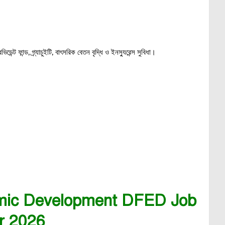
ন্ট ফান্ড, গ্র্যাচুইটি, বাৎসরিক বেতন বৃদ্ধি ও ইনস্যুরেন্স সুবিধা।
mic Development DFED Job
ar 2026