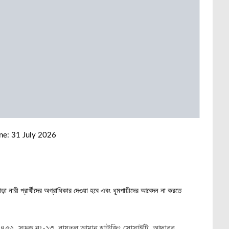
ine: 31 July 2026
া নারী প্রার্থীদের অগ্রাধিকার দেওয়া হবে এবং ধূমপায়ীদের আবেদন না করতে
ড়ি নং-৪৫২, সড়ক নং-১৩, বায়তুল আমান হাউজিং সোসাইটি, আদাবর,