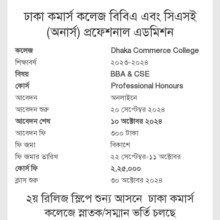
ঢাকা কমার্স কলেজ বিবিএ এবং সিএসই
(অনার্স) প্রফেশনাল এডমিশন
কলেজ
Dhaka Commerce College
শিক্ষাবর্ষ
২০২৩-২০২৪
বিষয়
BBA & CSE
কোর্স
Professional Honours
আবেদন
অনলাইনে
আবেদন শুরু
২০ সেপ্টেম্বর ২০২৪
আবেদন শেষ
১০ অক্টোবর ২০২৪
আবেদন ফি
৩০০ টাকা
ফি জমা
বিকাশে
ফি জমার তারিখ
২২ সেপ্টেম্বর-১১ অক্টোবর
কোর্স ফি
২,২৫,০০০
ক্লাস শুরু
৩০ অক্টোবর ২০২৪
২য় রিলিজ স্লিপে শুন্য আসনে ঢাকা কমার্স
কলেজে স্নাতক/সম্মান ভর্তি চলছে