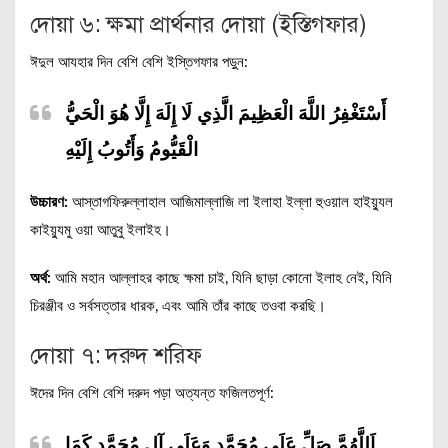
দোয়া ৬: ক্ষমা প্রার্থনার দোয়া (ইস্তিগফার)
ঈদুল আযহার দিন বেশি বেশি ইস্তিগফার পড়ুন:
أَسْتَغْفِرُ اللَّهَ الْعَظِيمَ الَّذِي لَا إِلَهَ إِلَّا هُوَ الْحَيُّ
الْقَيُّومُ وَأَتُوبُ إِلَيْهِ
উচ্চারণ:
আস্তাগফিরুল্লাহাল আজিমাল্লাজি লা ইলাহা ইল্লা হুওয়াল হাইয়্যুল
কাইয়্যুমু ওয়া আতুবু ইলাইহ।
অর্থ:
আমি মহান আল্লাহর কাছে ক্ষমা চাই, যিনি ছাড়া কোনো ইলাহ নেই, যিনি
চিরঞ্জীব ও সর্বসত্তার ধারক, এবং আমি তাঁর কাছে তওবা করছি।
দোয়া ৭: দরুদ শরিফ
ঈদের দিন বেশি বেশি দরুদ পড়া অত্যন্ত ফজিলতপূর্ণ:
اَللَّهُمَّ صَلِّ عَلَى مُحَمَّدٍ وَعَلَى آلِ مُحَمَّدٍ كَمَا