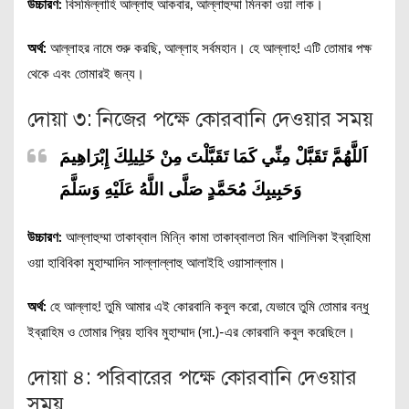
উচ্চারণ:
বিসমিল্লাহি আল্লাহু আকবার, আল্লাহুম্মা মিনকা ওয়া লাক।
অর্থ:
আল্লাহর নামে শুরু করছি, আল্লাহ সর্বমহান। হে আল্লাহ! এটি তোমার পক্ষ
থেকে এবং তোমারই জন্য।
দোয়া ৩: নিজের পক্ষে কোরবানি দেওয়ার সময়
اَللَّهُمَّ تَقَبَّلْ مِنِّي كَمَا تَقَبَّلْتَ مِنْ خَلِيلِكَ إِبْرَاهِيمَ
وَحَبِيبِكَ مُحَمَّدٍ صَلَّى اللَّهُ عَلَيْهِ وَسَلَّمَ
উচ্চারণ:
আল্লাহুম্মা তাকাব্বাল মিন্নি কামা তাকাব্বালতা মিন খালিলিকা ইব্রাহিমা
ওয়া হাবিবিকা মুহাম্মাদিন সাল্লাল্লাহু আলাইহি ওয়াসাল্লাম।
অর্থ:
হে আল্লাহ! তুমি আমার এই কোরবানি কবুল করো, যেভাবে তুমি তোমার বন্ধু
ইব্রাহিম ও তোমার প্রিয় হাবিব মুহাম্মাদ (সা.)-এর কোরবানি কবুল করেছিলে।
দোয়া ৪: পরিবারের পক্ষে কোরবানি দেওয়ার
সময়