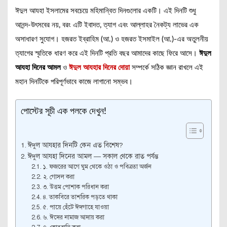
ঈদুল আযহা ইসলামের সবচেয়ে মহিমান্বিত দিনগুলোর একটি। এই দিনটি শুধু
আনন্দ-উৎসবের নয়, বরং এটি ইবাদত, ত্যাগ এবং আল্লাহর নৈকট্য লাভের এক
অসাধারণ সুযোগ। হজরত ইব্রাহিম (আ.) ও হজরত ইসমাইল (আ.)-এর অতুলনীয়
ত্যাগের স্মৃতিকে ধারণ করে এই দিনটি প্রতি বছর আমাদের কাছে ফিরে আসে।
ঈদুল
আযহা দিনের আমল
ও
ঈদুল আযহার দিনের দোয়া
সম্পর্কে সঠিক জ্ঞান রাখলে এই
মহান দিনটিকে পরিপূর্ণভাবে কাজে লাগানো সম্ভব।
পোস্টের সূচী এক পলকে দেখুন!
ঈদুল আযহার দিনটি কেন এত বিশেষ?
ঈদুল আযহা দিনের আমল — সকাল থেকে রাত পর্যন্ত
১. ফজরের আগে ঘুম থেকে ওঠা ও পবিত্রতা অর্জন
২. গোসল করা
৩. উত্তম পোশাক পরিধান করা
৪. তাকবিরে তাশরিক পড়তে থাকা
৫. পায়ে হেঁটে ঈদগাহে যাওয়া
৬. ঈদের নামাজ আদায় করা