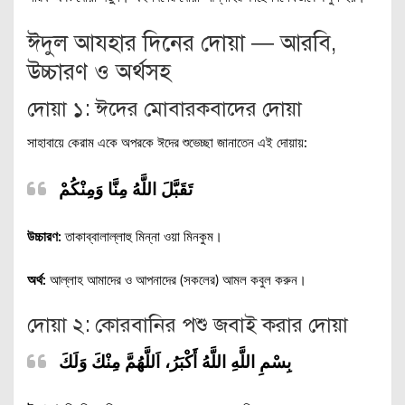
ঈদুল আযহার দিনের দোয়া — আরবি,
উচ্চারণ ও অর্থসহ
দোয়া ১: ঈদের মোবারকবাদের দোয়া
সাহাবায়ে কেরাম একে অপরকে ঈদের শুভেচ্ছা জানাতেন এই দোয়ায়:
تَقَبَّلَ اللَّهُ مِنَّا وَمِنْكُمْ
উচ্চারণ:
তাকাব্বালাল্লাহু মিন্না ওয়া মিনকুম।
অর্থ:
আল্লাহ আমাদের ও আপনাদের (সকলের) আমল কবুল করুন।
দোয়া ২: কোরবানির পশু জবাই করার দোয়া
بِسْمِ اللَّهِ اللَّهُ أَكْبَرُ، اَللَّهُمَّ مِنْكَ وَلَكَ