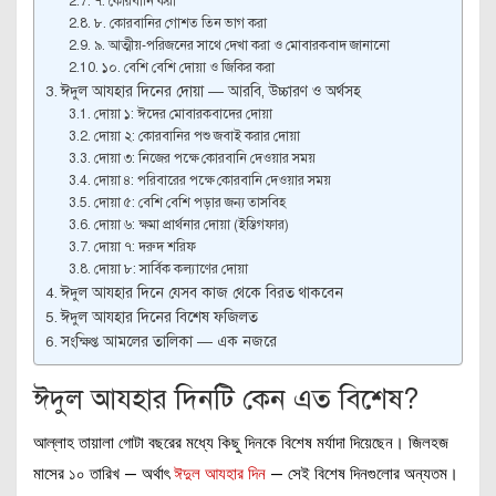
৭. কোরবানি করা
৮. কোরবানির গোশত তিন ভাগ করা
৯. আত্মীয়-পরিজনের সাথে দেখা করা ও মোবারকবাদ জানানো
১০. বেশি বেশি দোয়া ও জিকির করা
ঈদুল আযহার দিনের দোয়া — আরবি, উচ্চারণ ও অর্থসহ
দোয়া ১: ঈদের মোবারকবাদের দোয়া
দোয়া ২: কোরবানির পশু জবাই করার দোয়া
দোয়া ৩: নিজের পক্ষে কোরবানি দেওয়ার সময়
দোয়া ৪: পরিবারের পক্ষে কোরবানি দেওয়ার সময়
দোয়া ৫: বেশি বেশি পড়ার জন্য তাসবিহ
দোয়া ৬: ক্ষমা প্রার্থনার দোয়া (ইস্তিগফার)
দোয়া ৭: দরুদ শরিফ
দোয়া ৮: সার্বিক কল্যাণের দোয়া
ঈদুল আযহার দিনে যেসব কাজ থেকে বিরত থাকবেন
ঈদুল আযহার দিনের বিশেষ ফজিলত
সংক্ষিপ্ত আমলের তালিকা — এক নজরে
ঈদুল আযহার দিনটি কেন এত বিশেষ?
আল্লাহ তায়ালা গোটা বছরের মধ্যে কিছু দিনকে বিশেষ মর্যাদা দিয়েছেন। জিলহজ
মাসের ১০ তারিখ — অর্থাৎ
ঈদুল আযহার দিন
— সেই বিশেষ দিনগুলোর অন্যতম।