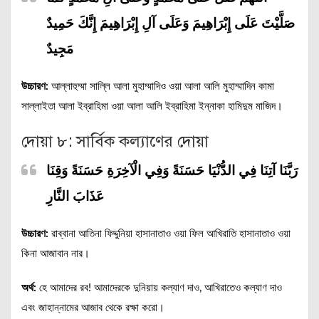
صَلَّيْتَ عَلَى إِبْرَاهِيمَ وَعَلَى آلِ إِبْرَاهِيمَ إِنَّكَ حَمِيدٌ
مَجِيدٌ
উচ্চারণ:
আল্লাহুম্মা সাল্লি আলা মুহাম্মাদিও ওয়া আলা আলি মুহাম্মাদিন কামা
সাল্লাইতা আলা ইব্রাহিমা ওয়া আলা আলি ইব্রাহিমা ইন্নাকা হামিদুম মাজিদ।
দোয়া ৮: সার্বিক কল্যাণের দোয়া
رَبَّنَا آتِنَا فِي الدُّنْيَا حَسَنَةً وَفِي الْآخِرَةِ حَسَنَةً وَقِنَا
عَذَابَ النَّارِ
উচ্চারণ:
রাব্বানা আতিনা ফিদ্দুনিয়া হাসানাতাও ওয়া ফিল আখিরাতি হাসানাতাও ওয়া
কিনা আজাবান নার।
অর্থ:
হে আমাদের রব! আমাদেরকে দুনিয়ায় কল্যাণ দাও, আখিরাতেও কল্যাণ দাও
এবং জাহান্নামের আজাব থেকে রক্ষা করো।