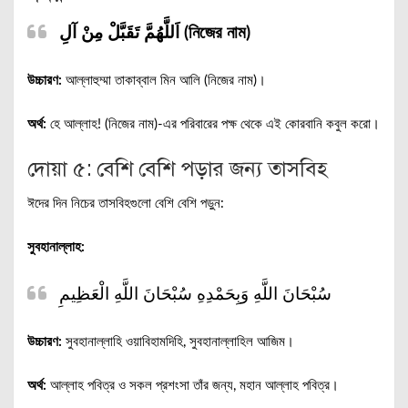
اَللَّهُمَّ تَقَبَّلْ مِنْ آلِ (নিজের নাম)
উচ্চারণ:
আল্লাহুম্মা তাকাব্বাল মিন আলি (নিজের নাম)।
অর্থ:
হে আল্লাহ! (নিজের নাম)-এর পরিবারের পক্ষ থেকে এই কোরবানি কবুল করো।
দোয়া ৫: বেশি বেশি পড়ার জন্য তাসবিহ
ঈদের দিন নিচের তাসবিহগুলো বেশি বেশি পড়ুন:
সুবহানাল্লাহ:
سُبْحَانَ اللَّهِ وَبِحَمْدِهِ سُبْحَانَ اللَّهِ الْعَظِيمِ
উচ্চারণ:
সুবহানাল্লাহি ওয়াবিহামদিহি, সুবহানাল্লাহিল আজিম।
অর্থ:
আল্লাহ পবিত্র ও সকল প্রশংসা তাঁর জন্য, মহান আল্লাহ পবিত্র।