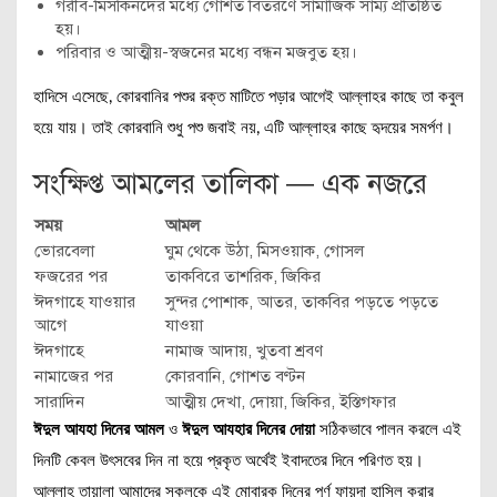
গরীব-মিসকিনদের মধ্যে গোশত বিতরণে সামাজিক সাম্য প্রতিষ্ঠিত
হয়।
পরিবার ও আত্মীয়-স্বজনের মধ্যে বন্ধন মজবুত হয়।
হাদিসে এসেছে, কোরবানির পশুর রক্ত মাটিতে পড়ার আগেই আল্লাহর কাছে তা কবুল
হয়ে যায়। তাই কোরবানি শুধু পশু জবাই নয়, এটি আল্লাহর কাছে হৃদয়ের সমর্পণ।
সংক্ষিপ্ত আমলের তালিকা — এক নজরে
সময়
আমল
ভোরবেলা
ঘুম থেকে উঠা, মিসওয়াক, গোসল
ফজরের পর
তাকবিরে তাশরিক, জিকির
ঈদগাহে যাওয়ার
সুন্দর পোশাক, আতর, তাকবির পড়তে পড়তে
আগে
যাওয়া
ঈদগাহে
নামাজ আদায়, খুতবা শ্রবণ
নামাজের পর
কোরবানি, গোশত বণ্টন
সারাদিন
আত্মীয় দেখা, দোয়া, জিকির, ইস্তিগফার
ঈদুল আযহা দিনের আমল
ও
ঈদুল আযহার দিনের দোয়া
সঠিকভাবে পালন করলে এই
দিনটি কেবল উৎসবের দিন না হয়ে প্রকৃত অর্থেই ইবাদতের দিনে পরিণত হয়।
আল্লাহ তায়ালা আমাদের সকলকে এই মোবারক দিনের পূর্ণ ফায়দা হাসিল করার