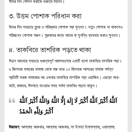
ঈদের দিন গোসল করাকে গুরুত্ব দিতেন।
৩. উত্তম পোশাক পরিধান করা
ঈদের দিন সবচেয়ে সুন্দর ও পরিষ্কার পোশাক পরা সুন্নত। নতুন পোশাক না থাকলেও
পরিচ্ছন্ন পোশাক পরুন। পুরুষদের জন্য আতর বা সুগন্ধি ব্যবহার করাও সুন্নত।
৪. তাকবিরে তাশরিক পড়তে থাকা
ঈদুল আযহার সবচেয়ে গুরুত্বপূর্ণ আমলগুলোর একটি হলো তাকবিরে তাশরিক পড়া।
৯ জিলহজ ফজরের নামাজ থেকে শুরু করে ১৩ জিলহজ আসরের নামাজ পর্যন্ত
প্রতিটি ফরজ নামাজের পর একবার তাকবিরে তাশরিক পড়া ওয়াজিব। এছাড়া পথে-
ঘাটে, বাজারে, ঈদগাহে যাওয়ার সময় সর্বদা তাকবির পড়তে থাকুন।
اَللَّهُ أَكْبَرُ اَللَّهُ أَكْبَرُ لَا إِلَهَ إِلَّا اللَّهُ وَاللَّهُ أَكْبَرُ اَللَّهُ
أَكْبَرُ وَلِلَّهِ الْحَمْدُ
উচ্চারণ:
আল্লাহু আকবার, আল্লাহু আকবার, লা ইলাহা ইল্লাল্লাহু, ওয়াল্লাহু