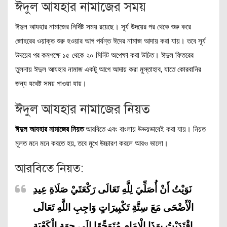
ঈদুল আযহার নামাজের সময়
ঈদুল আযহার নামাজের নির্দিষ্ট সময় রয়েছে। সূর্য উদয়ের পর থেকে শুরু করে
জোহরের ওয়াক্ত শুরু হওয়ার আগ পর্যন্ত ঈদের নামাজ আদায় করা যায়। তবে সূর্য
উদয়ের পর কমপক্ষে ১৫ থেকে ২০ মিনিট অপেক্ষা করা উচিত। ঈদুল ফিতরের
তুলনায় ঈদুল আযহার নামাজ একটু আগে আদায় করা মুস্তাহাব, যাতে কোরবানির
জন্য যথেষ্ট সময় পাওয়া যায়।
ঈদুল আযহার নামাজের নিয়ত
ঈদুল আযহার নামাজের নিয়ত
আরবিতে এবং বাংলায় উভয়ভাবেই করা যায়। নিয়ত
মূলত মনে মনে করতে হয়, তবে মুখে উচ্চারণ করলে আরও ভালো।
আরবিতে নিয়ত:
نَوَيْتُ أَنْ أُصَلِّيَ لِلَّهِ تَعَالَى رَكْعَتَيْ صَلَاةِ عِيدِ
الْأَضْحَى مَعَ سِتَّةِ تَكْبِيرَاتٍ وَاجِبِ اللَّهِ تَعَالَى
إِقْتَدَيْتُ بِهَذَا الْإِمَامِ مُتَوَجِّهًا إِلَى جِهَةِ الْكَعْبَةِ