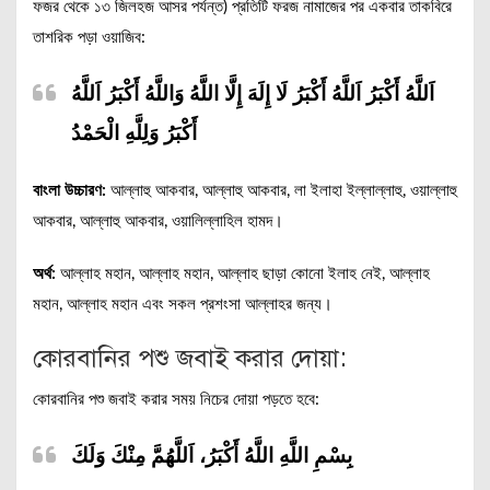
ফজর থেকে ১৩ জিলহজ আসর পর্যন্ত) প্রতিটি ফরজ নামাজের পর একবার তাকবিরে
তাশরিক পড়া ওয়াজিব:
اَللَّهُ أَكْبَرُ اَللَّهُ أَكْبَرُ لَا إِلَهَ إِلَّا اللَّهُ وَاللَّهُ أَكْبَرُ اَللَّهُ
أَكْبَرُ وَلِلَّهِ الْحَمْدُ
বাংলা উচ্চারণ:
আল্লাহু আকবার, আল্লাহু আকবার, লা ইলাহা ইল্লাল্লাহু, ওয়াল্লাহু
আকবার, আল্লাহু আকবার, ওয়ালিল্লাহিল হামদ।
অর্থ:
আল্লাহ মহান, আল্লাহ মহান, আল্লাহ ছাড়া কোনো ইলাহ নেই, আল্লাহ
মহান, আল্লাহ মহান এবং সকল প্রশংসা আল্লাহর জন্য।
কোরবানির পশু জবাই করার দোয়া:
কোরবানির পশু জবাই করার সময় নিচের দোয়া পড়তে হবে:
بِسْمِ اللَّهِ اللَّهُ أَكْبَرُ، اَللَّهُمَّ مِنْكَ وَلَكَ