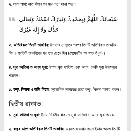
২. সানা পড়া:
হাত বাঁধার পর মনে মনে সানা পড়ুন:
سُبْحَانَكَ اللَّهُمَّ وَبِحَمْدِكَ وَتَبَارَكَ اسْمُكَ وَتَعَالَى
جَدُّكَ وَلَا إِلَهَ غَيْرُكَ
৩. অতিরিক্ত তিনটি তাকবির:
ইমামের নেতৃত্বে পরপর তিনটি অতিরিক্ত তাকবির
দিন। প্রতিটি তাকবিরের পর হাত ছেড়ে দিন (শেষেরটির পর হাত বাঁধুন)।
৪. সূরা ফাতিহা ও অন্য সূরা:
ইমাম সূরা ফাতিহা এবং অন্য একটি সূরা উচ্চস্বরে
পড়বেন।
৫. রুকু, সিজদা ও বাকি নিয়ম:
স্বাভাবিক নামাজের মতো রুকু, সিজদা আদায় করুন।
দ্বিতীয় রাকাত:
১. সূরা ফাতিহা ও সূরা:
ইমাম দ্বিতীয় রাকাতে সূরা ফাতিহা ও অন্য সূরা পড়বেন।
২. রুকুর আগে অতিরিক্ত তিনটি তাকবির:
রুকুতে যাওয়ার আগে ইমাম আরও তিনটি