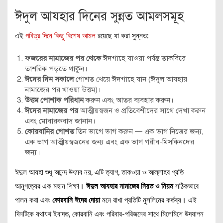
ঈদুল আযহার দিনের সুন্নত আমলসমূহ
এই
পবিত্র দিনে কিছু বিশেষ আমল
রয়েছে যা করা সুন্নত:
ফজরের নামাজের পর থেকে
ঈদগাহে যাওয়া পর্যন্ত তাকবিরে
তাশরিক পড়তে থাকুন।
ঈদের দিন সকালে
গোশত খেয়ে ঈদগাহে যান (ঈদুল আযহায়
নামাজের পর খাওয়া উত্তম)।
উত্তম পোশাক পরিধান
করুন এবং আতর ব্যবহার করুন।
ঈদের নামাজের পর
আত্মীয়স্বজন ও প্রতিবেশীদের সাথে দেখা করুন
এবং মোবারকবাদ জানান।
কোরবানির গোশত
তিন ভাগে ভাগ করুন — এক ভাগ নিজের জন্য,
এক ভাগ আত্মীয়স্বজনের জন্য এবং এক ভাগ গরীব-মিসকিনদের
জন্য।
ঈদুল আযহা শুধু আনন্দ উৎসব নয়, এটি ত্যাগ, তাকওয়া ও আল্লাহর প্রতি
আনুগত্যের এক মহান শিক্ষা।
ঈদুল আযহার নামাজের নিয়ত ও নিয়ম
সঠিকভাবে
পালন করা এবং
কোরবানি ঈদের দোয়া
মনে রাখা প্রতিটি মুসলিমের কর্তব্য। এই
দিনটিকে যথাযথ ইবাদত, কোরবানি এবং পরিবার-পরিজনের সাথে মিলেমিশে উদযাপন